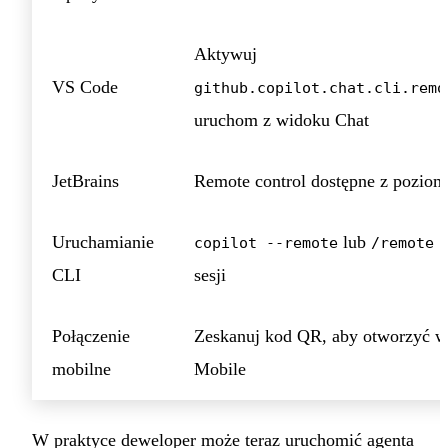
Aktywuj
VS Code
github.copilot.chat.cli.remo
uruchom z widoku Chat
JetBrains
Remote control dostępne z pozio
Uruchamianie
lub
copilot --remote
/remote 
CLI
sesji
Połączenie
Zeskanuj kod QR, aby otworzyć 
mobilne
Mobile
W praktyce deweloper może teraz uruchomić agenta