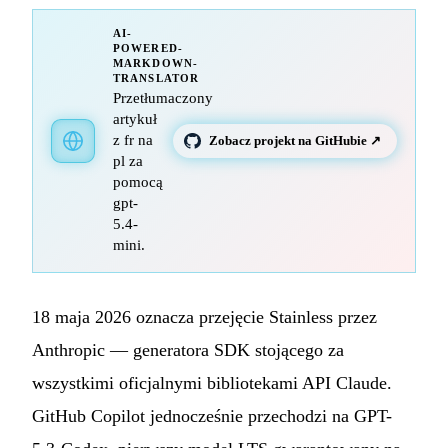
AI-
POWERED-
MARKDOWN-
TRANSLATOR
Przetłumaczony
artykuł
z fr na
Zobacz projekt na GitHubie ↗
pl za
pomocą
gpt-
5.4-
mini.
18 maja 2026 oznacza przejęcie Stainless przez
Anthropic — generatora SDK stojącego za
wszystkimi oficjalnymi bibliotekami API Claude.
GitHub Copilot jednocześnie przechodzi na GPT-