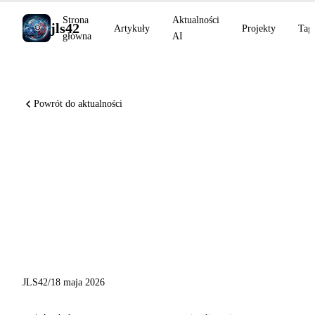
Strona
Aktualności
jls42
Artykuły
Projekty
Tag
główna
AI
Powrót do aktualności
Anthropic przejmuje
Stainless, GitHub Copilot
przechodzi na GPT-5.3-Codex
w LTS, Remote CLI w ogólnej
dostępności
JLS42
/
18 maja 2026