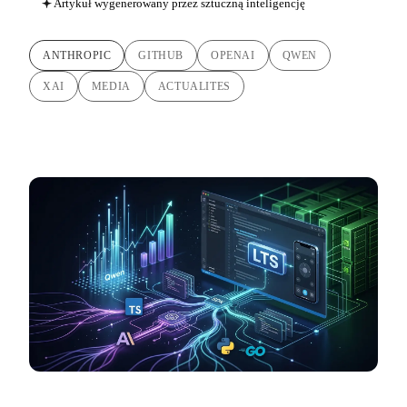
Artykuł wygenerowany przez sztuczną inteligencję
ANTHROPIC
GITHUB
OPENAI
QWEN
XAI
MEDIA
ACTUALITES