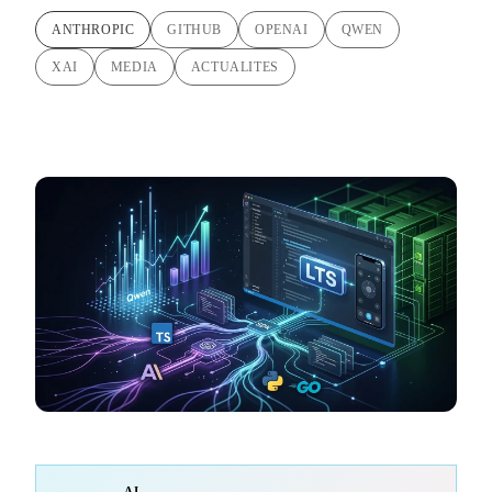
ANTHROPIC
GITHUB
OPENAI
QWEN
XAI
MEDIA
ACTUALITES
AI-