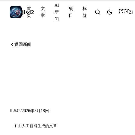
AI
首
文
项
标
jls42
🇨🇳
ZH
新
页
章
目
签
闻
返回新闻
Anthropic 收购 Stainless，
GitHub Copilot 将 GPT-5.3-
Codex 作为 LTS，上线
Remote CLI 正式可用
JLS42
/
2026年5月18日
由人工智能生成的文章