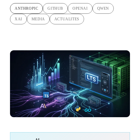
ANTHROPIC
GITHUB
OPENAI
QWEN
XAI
MEDIA
ACTUALITES
AI-