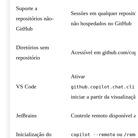
Suporte a
Sessões em qualquer repositór
repositórios não-
não hospedados no GitHub
GitHub
Diretórios sem
Acessível em github.com/copi
repositório
Ativar
VS Code
github.copilot.chat.cli.
iniciar a partir da visualizaçã
JetBrains
Controle remoto disponível a 
Inicialização do
ou
copilot --remote
/remo