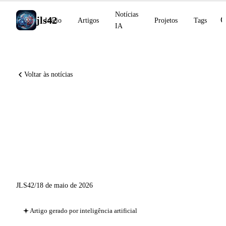
Notícias
jls42
Início
Artigos
Projetos
Tags
IA
Voltar às notícias
Anthropic adquire a Stainless,
GitHub Copilot passa GPT-
5.3-Codex para LTS, Remote
CLI em disponibilidade geral
JLS42
/
18 de maio de 2026
Artigo gerado por inteligência artificial