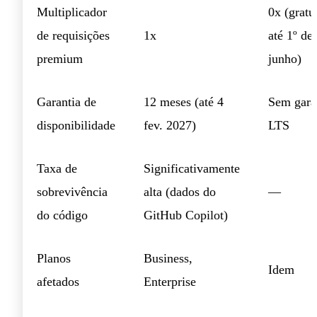
Multiplicador
0x (gratu
de requisições
1x
até 1º de
premium
junho)
Garantia de
12 meses (até 4
Sem gara
disponibilidade
fev. 2027)
LTS
Taxa de
Significativamente
sobrevivência
alta (dados do
—
do código
GitHub Copilot)
Planos
Business,
Idem
afetados
Enterprise