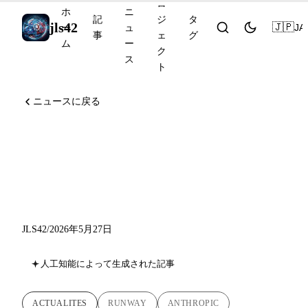
ロ
ホ
ニ
記
ジ
タ
jls42
🇯🇵
JA
ー
ュ
事
ェ
グ
ム
ー
ク
ス
ト
ニュースに戻る
Runway MCP、Claude Code
v2.1.152、OpenAI のプライ
ベート MCP トンネル
JLS42
/
2026年5月27日
人工知能によって生成された記事
ACTUALITES
RUNWAY
ANTHROPIC