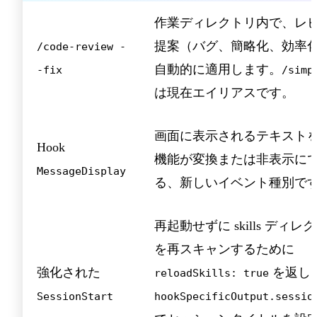
作業ディレクトリ内で、レ
提案（バグ、簡略化、効率
/code-review -
自動的に適用します。
-fix
/simp
は現在エイリアスです。
画面に表示されるテキスト
Hook
機能が変換または非表示に
MessageDisplay
る、新しいイベント種別で
再起動せずに skills ディレ
を再スキャンするために
強化された
を返し
reloadSkills: true
SessionStart
hookSpecificOutput.sessio