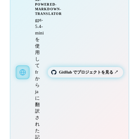
POWERED-
MARKDOWN-
TRANSLATOR
gpt-
5.4-
mini
を
使
用
し
て
fr
GitHub でプロジェクトを見る ↗
か
ら
ja
に
翻
訳
さ
れ
た
記