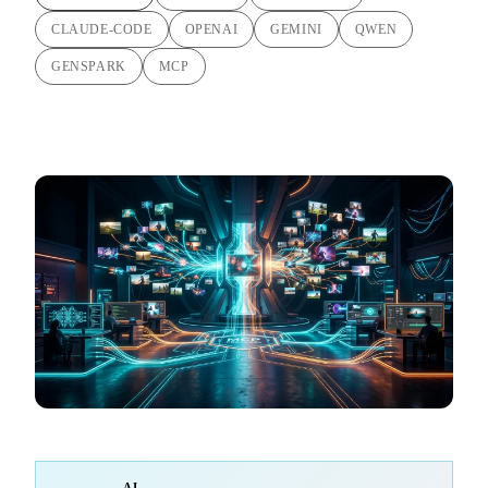
CLAUDE-CODE
OPENAI
GEMINI
QWEN
GENSPARK
MCP
AI-