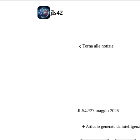
jls42
Torna alle notizie
Runway M
tunnel M
JLS42
/
27 maggio 2026
Articolo generato da intelligenza