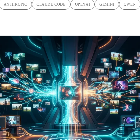
ANTHROPIC
CLAUDE-CODE
OPENAI
GEMINI
QWEN