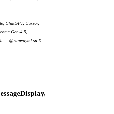
de, ChatGPT, Cursor,
, come Gen-4.5,
à.
—
@runwayml su X
essageDisplay,