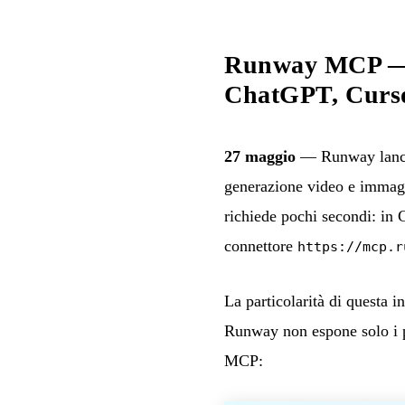
Runway MCP — G
ChatGPT, Curs
27 maggio
— Runway lancia
generazione video e immagin
richiede pochi secondi: in
connettore
https://mcp.r
La particolarità di questa i
Runway non espone solo i pr
MCP: