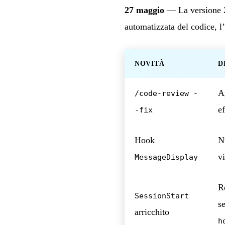
27 maggio
— La versione 2.
automatizzata del codice, l’
NOVITÀ
D
A
/code-review -
e
-fix
Hook
N
v
MessageDisplay
R
SessionStart
se
arricchito
h