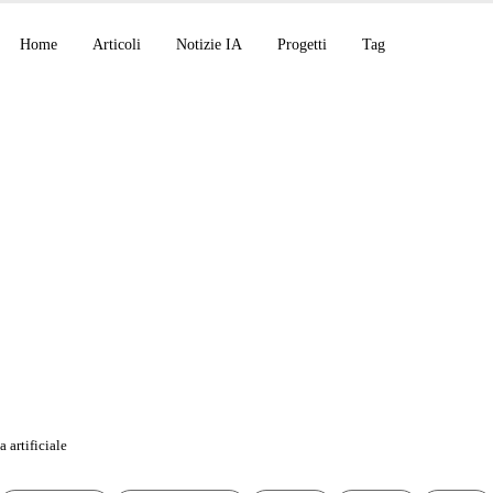
Home
Articoli
Notizie IA
Progetti
Tag
CP, Claude Code v2.
CP privati di OpenAI
 artificiale