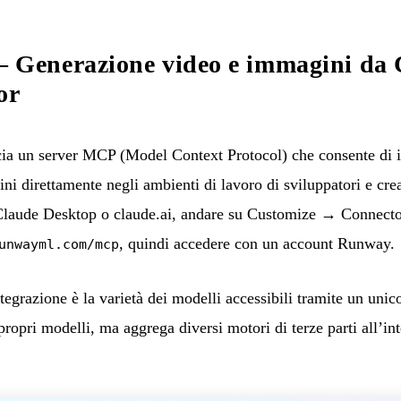
enerazione video e immagini da 
or
 un server MCP (Model Context Protocol) che consente di int
i direttamente negli ambienti di lavoro di sviluppatori e cre
 Claude Desktop o claude.ai, andare su Customize → Connector
, quindi accedere con un account Runway.
unwayml.com/mcp
ntegrazione è la varietà dei modelli accessibili tramite un unic
opri modelli, ma aggrega diversi motori di terze parti all’int