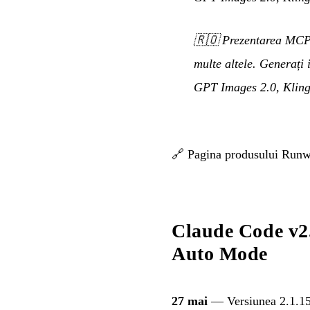
🇷🇴
Prezentarea MCP 
multe altele. Generați
GPT Images 2.0, Kling ș
🔗
Pagina produsului Ru
Claude Code v2
Auto Mode
27 mai
— Versiunea 2.1.152