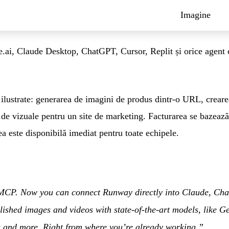
Imagine
.ai, Claude Desktop, ChatGPT, Cursor, Replit și orice agent 
re ilustrate: generarea de imagini de produs dintr-o URL, crear
 de vizuale pentru un site de marketing. Facturarea se bazeaz
tea este disponibilă imediat pentru toate echipele.
CP. Now you can connect Runway directly into Claude, Chat
ished images and videos with state-of-the-art models, like G
 and more. Right from where you’re already working.”