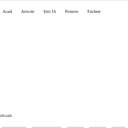
Acasă
Articole
Știri IA
Proiecte
Etichete
CP, Claude Code v2.
 private MCP OpenAI
tificială