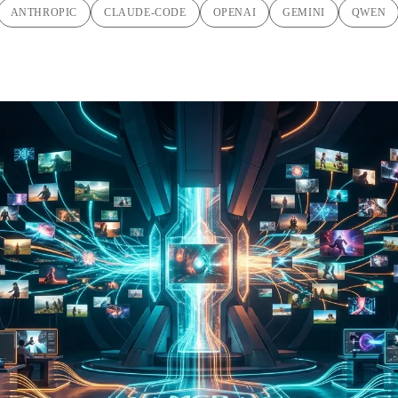
ANTHROPIC
CLAUDE-CODE
OPENAI
GEMINI
QWEN