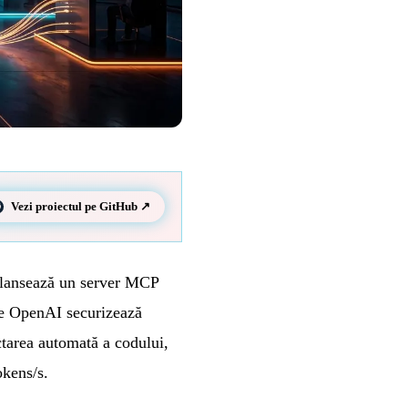
Vezi proiectul pe GitHub ↗
 lansează un server MCP
ce OpenAI securizează
ctarea automată a codului,
okens/s.