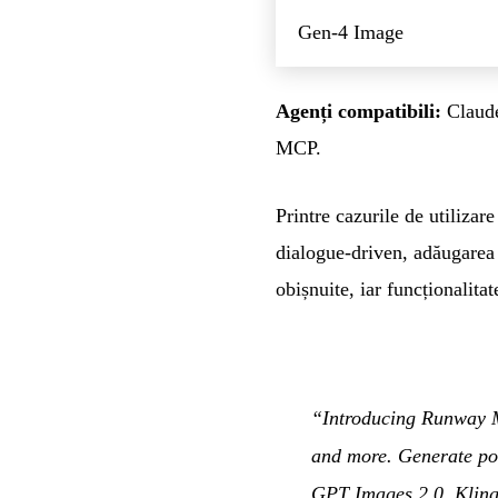
Gen-4 Image
Agenți compatibili:
Claude
MCP.
Printre cazurile de utiliza
dialogue-driven, adăugarea
obișnuite, iar funcționalita
“Introducing Runway M
and more. Generate pol
GPT Images 2.0, Kling