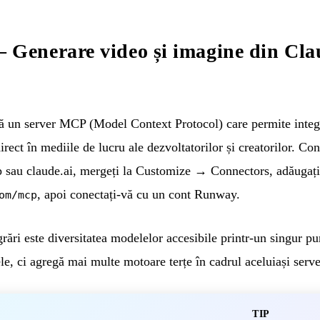
enerare video și imagine din Cla
n server MCP (Model Context Protocol) care permite integra
rect în mediile de lucru ale dezvoltatorilor și creatorilor. Co
 sau claude.ai, mergeți la Customize → Connectors, adăugați
, apoi conectați-vă cu un cont Runway.
om/mcp
egrări este diversitatea modelelor accesibile printr-un singur 
e, ci agregă mai multe motoare terțe în cadrul aceluiași ser
TIP