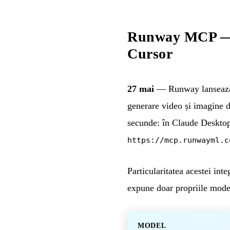
Runway MCP — G
Cursor
27 mai
— Runway lansează u
generare video și imagine di
secunde: în Claude Desktop
https://mcp.runwayml.c
Particularitatea acestei int
expune doar propriile model
MODEL