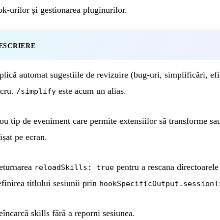
ok-urilor și gestionarea pluginurilor.
ESCRIERE
lică automat sugestiile de revizuire (bug-uri, simplificări, efi
ucru.
este acum un alias.
/simplify
ou tip de eveniment care permite extensiilor să transforme sa
ișat pe ecran.
eturnarea
pentru a rescana directoarele 
reloadSkills: true
finirea titlului sesiunii prin
hookSpecificOutput.sessionT
eîncarcă skills fără a reporni sesiunea.