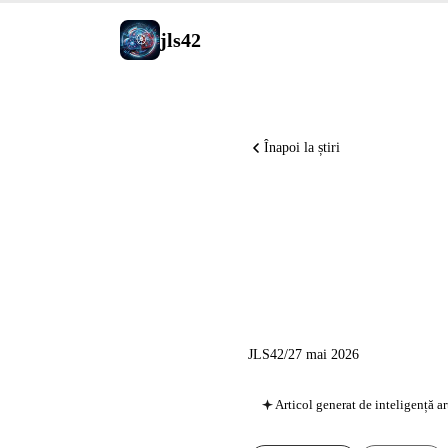
jls42
Înapoi la știri
Runway M
tuneluri
JLS42
/
27 mai 2026
Articol generat de inteligență ar