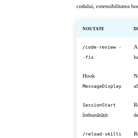
codului, extensibilitatea ho
NOUTATE
D
Ap
/code-review -
l
-fix
Hook
N
af
MessageDisplay
R
SessionStart
îmbunătățit
de
R
/reload-skills