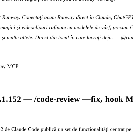
Runway. Conectați acum Runway direct în Claude, ChatGPT, 
 imagini și videoclipuri rafinate cu modelele de vârf, precum 
i multe altele. Direct din locul în care lucrați deja.
—
@run
nway MCP
.1.152 — /code-review —fix, hook M
 de Claude Code publică un set de funcționalități centrat pe 