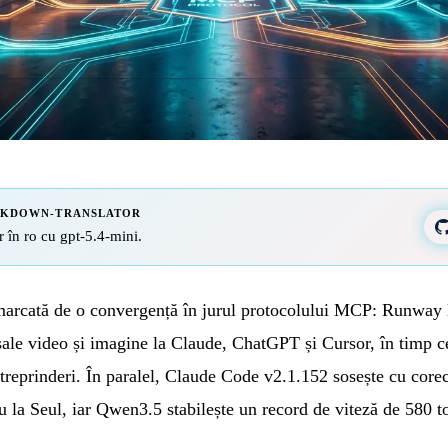
RKDOWN-TRANSLATOR
r în ro cu gpt-5.4-mini.
marcată de o convergență în jurul protocolului MCP: Runway
sale video și imagine la Claude, ChatGPT și Cursor, în timp 
treprinderi. În paralel, Claude Code v2.1.152 sosește cu core
 la Seul, iar Qwen3.5 stabilește un record de viteză de 580 t