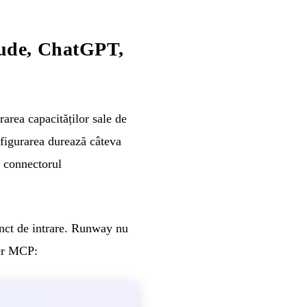
ude, ChatGPT,
rea capacităților sale de
nfigurarea durează câteva
 connectorul
punct de intrare. Runway nu
ver MCP: