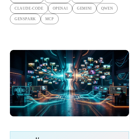
CLAUDE-CODE
OPENAI
GEMINI
QWEN
GENSPARK
MCP
AI-