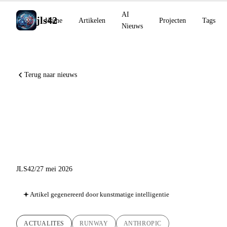
AI
jls42
Home
Artikelen
Projecten
Tags
Nieuws
Terug naar nieuws
Runway MCP, Claude Code
v2.1.152, OpenAI Private
MCP tunnels
JLS42
/
27 mei 2026
Artikel gegenereerd door kunstmatige intelligentie
ACTUALITES
RUNWAY
ANTHROPIC