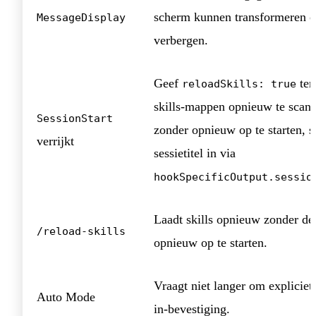
scherm kunnen transformeren o
MessageDisplay
verbergen.
Geef
ter
reloadSkills: true
skills-mappen opnieuw te scan
SessionStart
zonder opnieuw op te starten, s
verrijkt
sessietitel in via
hookSpecificOutput.sessio
Laadt skills opnieuw zonder de 
/reload-skills
opnieuw op te starten.
Vraagt niet langer om expliciet
Auto Mode
in-bevestiging.