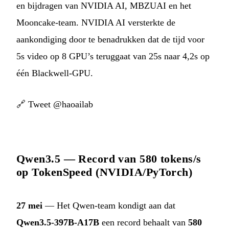
en bijdragen van NVIDIA AI, MBZUAI en het
Mooncake-team. NVIDIA AI versterkte de
aankondiging door te benadrukken dat de tijd voor
5s video op 8 GPU’s teruggaat van 25s naar 4,2s op
één Blackwell-GPU.
🔗
Tweet @haoailab
Qwen3.5 — Record van 580 tokens/s
op TokenSpeed (NVIDIA/PyTorch)
27 mei
— Het Qwen-team kondigt aan dat
Qwen3.5-397B-A17B
een record behaalt van
580