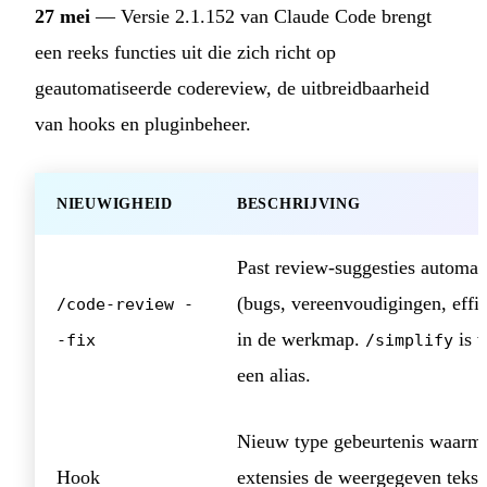
27 mei
— Versie 2.1.152 van Claude Code brengt
een reeks functies uit die zich richt op
geautomatiseerde codereview, de uitbreidbaarheid
van hooks en pluginbeheer.
NIEUWIGHEID
BESCHRIJVING
Past review-suggesties automat
(bugs, vereenvoudigingen, effic
/code-review -
in de werkmap.
is v
-fix
/simplify
een alias.
Nieuw type gebeurtenis waarm
Hook
extensies de weergegeven tekst