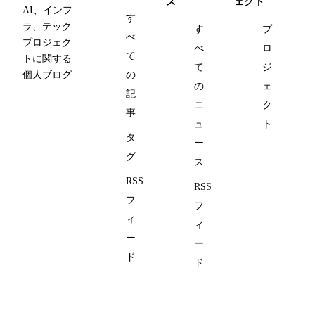
ス
ェクト
AI、インフ
す
ラ、テック
す
プ
べ
プロジェク
べ
ロ
て
トに関する
て
ジ
個人ブログ
の
の
ェ
記
ニ
ク
事
ュ
ト
タ
ー
グ
ス
RSS
RSS
フ
フ
ィ
ィ
ー
ー
ド
ド