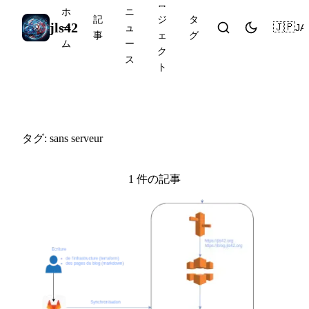
ロ
ホ
ニ
記
ジ
タ
jls42
🇯🇵
JA
ー
ュ
事
ェ
グ
ム
ー
ク
ス
ト
#sans serveur
タグ: sans serveur
1 件の記事