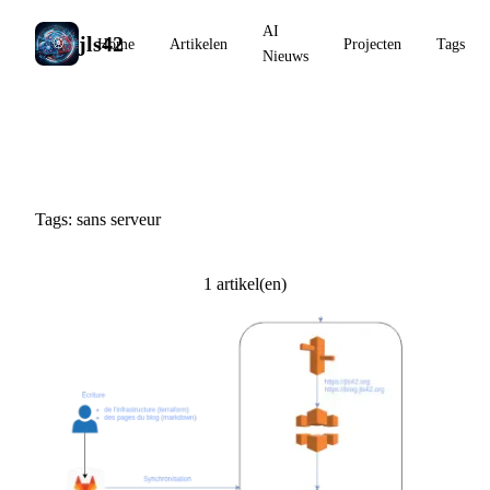
AI
jls42
Home
Artikelen
Projecten
Tags
Nieuws
#sans serveur
Tags: sans serveur
1 artikel(en)