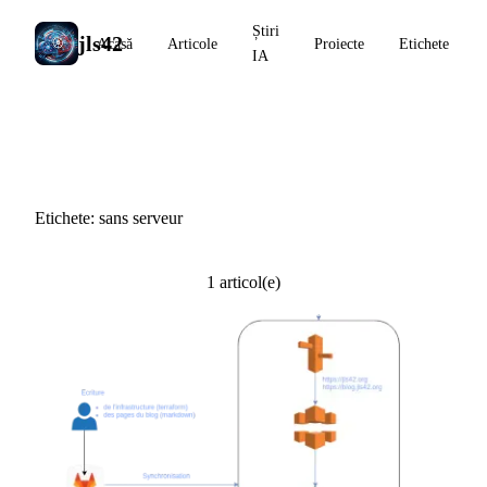
Știri
jls42
Acasă
Articole
Proiecte
Etichete
IA
#sans serveur
Etichete: sans serveur
1 articol(e)