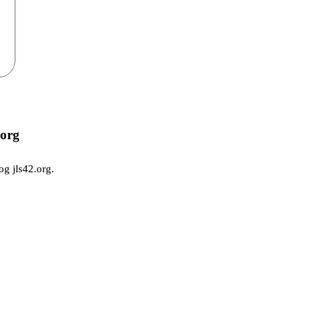
.org
og jls42.org.