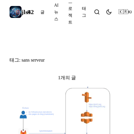
프
AI
로
태
jls42
🇰🇷
KO
홈
글
뉴
젝
그
스
트
#sans serveur
태그: sans serveur
1개의 글