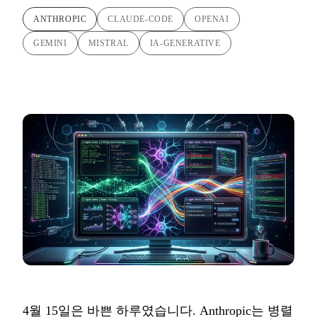
ANTHROPIC
CLAUDE-CODE
OPENAI
GEMINI
MISTRAL
IA-GENERATIVE
4월 15일은 바쁜 하루였습니다. Anthropic는 병렬