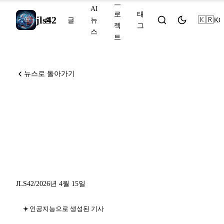
프
AI
로
태
jls42
🇰🇷
KO
홈
글
뉴
젝
그
스
트
뉴스로 돌아가기
Claude Code 데스크톱 재설
계, Agents SDK OpenAI,
Gemini 3.1 Flash TTS 및 Mac
앱
JLS42
/
2026년 4월 15일
인공지능으로 생성된 기사