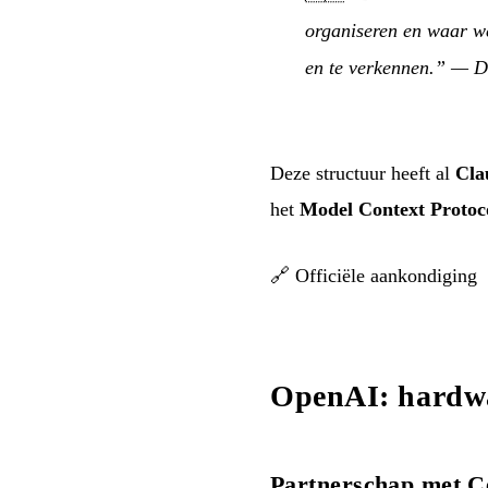
organiseren en waar we
en te verkennen.”
— Da
Deze structuur heeft al
Cla
het
Model Context Protoc
🔗
Officiële aankondiging
OpenAI: hardwa
Partnerschap met C