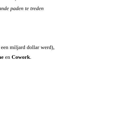
ande paden te treden
een miljard dollar werd),
me
en
Cowork
.