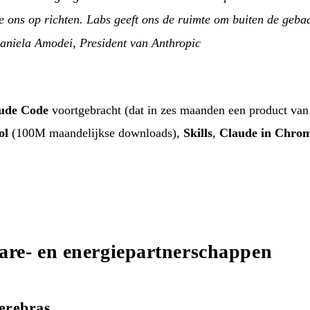
 ons op richten. Labs geeft ons de ruimte om buiten de geba
niela Amodei, President van Anthropic
ude Code
voortgebracht (dat in zes maanden een product van 
ol
(100M maandelijkse downloads),
Skills
,
Claude in Chro
re- en energiepartnerschappen
erebras