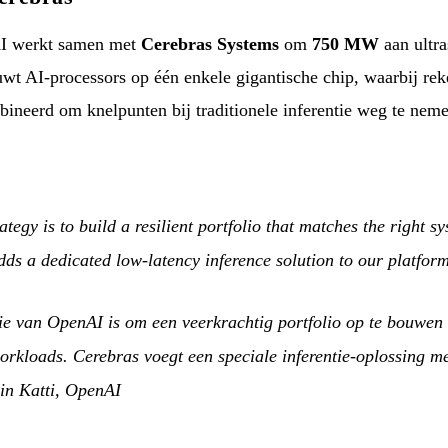
 werkt samen met
Cerebras Systems
om
750 MW
aan ultra
uwt AI-processors op één enkele gigantische chip, waarbij re
neerd om knelpunten bij traditionele inferentie weg te neme
egy is to build a resilient portfolio that matches the right sy
ds a dedicated low-latency inference solution to our platfor
ie van OpenAI is om een veerkrachtig portfolio op te bouwen 
orkloads. Cerebras voegt een speciale inferentie-oplossing me
n Katti, OpenAI