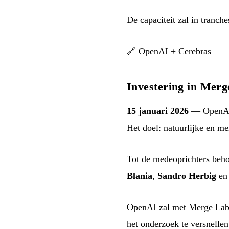
De capaciteit zal in tranch
🔗
OpenAI + Cerebras
Investering in Merg
15 januari 2026
— OpenAI 
Het doel: natuurlijke en m
Tot de medeoprichters beh
Blania
,
Sandro Herbig
e
OpenAI zal met Merge Labs
het onderzoek te versnellen