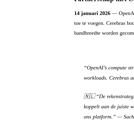
14 januari 2026
— OpenAI
toe te voegen. Cerebras bo
bandbreedte worden gecombi
“OpenAI’s compute strat
workloads. Cerebras ad
🇳🇱
“De rekenstrateg
koppelt aan de juiste w
ons platform.”
— Sachi