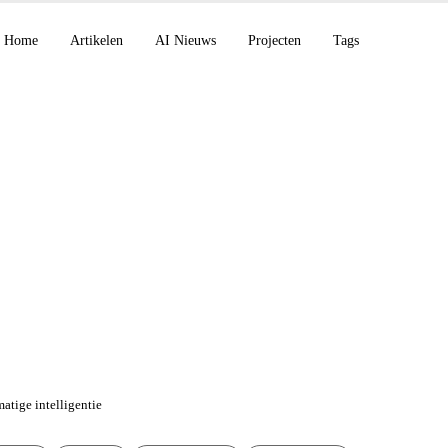
Home
Artikelen
AI Nieuws
Projecten
Tags
 15 januari 2026: An
enAI + Cerebras, Q
atige intelligentie