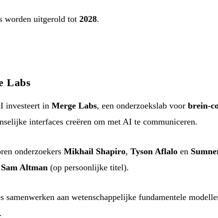
es worden uitgerold tot
2028
.
e Labs
investeert in
Merge Labs
, een onderzoekslab voor
brein-c
enselijke interfaces creëren om met AI te communiceren.
oren onderzoekers
Mikhail Shapiro
,
Tyson Aflalo
en
Sumne
n
Sam Altman
(op persoonlijke titel).
 samenwerken aan wetenschappelijke fundamentele modellen
.