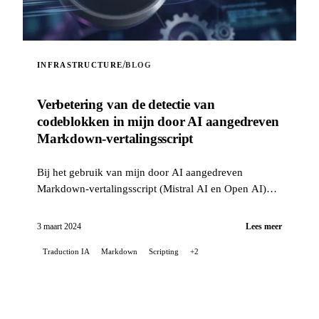
/
INFRASTRUCTURE
BLOG
Verbetering van de detectie van
codeblokken in mijn door AI aangedreven
Markdown-vertalingsscript
Bij het gebruik van mijn door AI aangedreven
Markdown-vertalingsscript (Mistral AI en Open AI)
voor de README van mijn Stable Diffusion-project
op GitLab, kwam ik ...
3 maart 2024
Lees meer
Traduction IA
Markdown
Scripting
+2