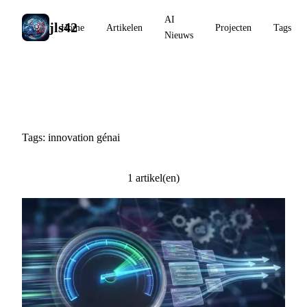
AI
jls42
Home
Artikelen
Projecten
Tags
Nieuws
#innovation génai
Tags: innovation génai
1 artikel(en)