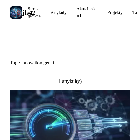
Strona
Aktualności
jls42
Artykuły
Projekty
Tag
główna
AI
#innovation génai
Tagi: innovation génai
1 artykuł(y)