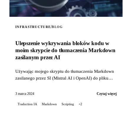
/
INFRASTRUCTURE
BLOG
Ulepszenie wykrywania bloków kodu w
moim skrypcie do tłumaczenia Markdown
zasilanym przez AI
Używając mojego skryptu do tłumaczenia Markdown
zasilanego przez SI (Mistral AI i OpenAI) do pliku
README mojego projektu Stable Diffusion na
GitLabie, napotkałem...
3 marca 2024
Czytaj więcej
Traduction IA
Markdown
Scripting
+2