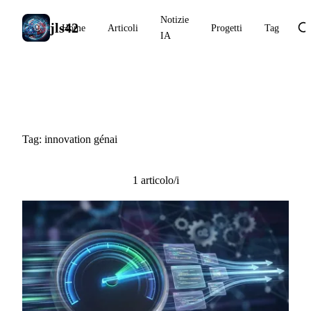
Notizie
jls42
Home
Articoli
Progetti
Tag
IA
#innovation génai
Tag: innovation génai
1 articolo/i