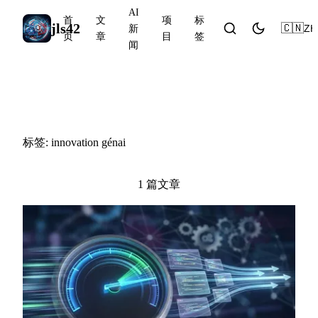
AI
首
文
项
标
jls42
🇨🇳
ZH
新
页
章
目
签
闻
#innovation génai
标签: innovation génai
1 篇文章