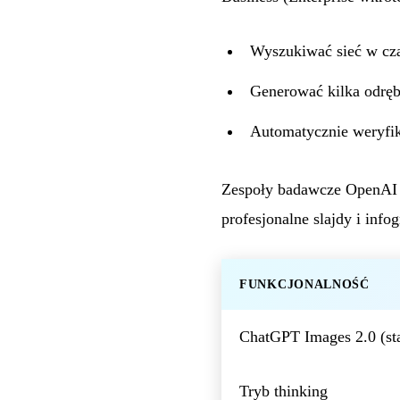
Wyszukiwać sieć w cza
Generować kilka odrę
Automatycznie weryfi
Zespoły badawcze OpenAI o
profesjonalne slajdy i info
FUNKCJONALNOŚĆ
ChatGPT Images 2.0 (st
Tryb thinking