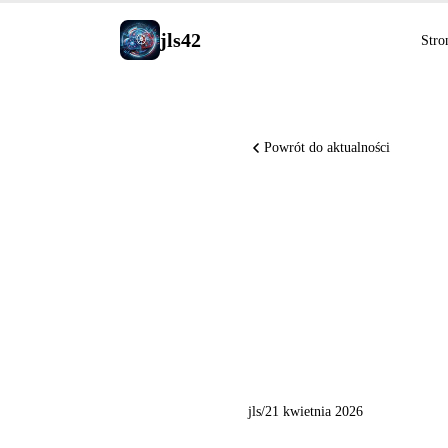
jls42
Stro
Powrót do aktualności
ChatGPT 
Deep Res
WPP
jls
/
21 kwietnia 2026