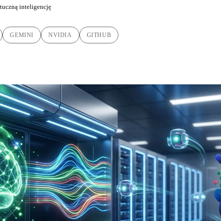
tuczną inteligencję
GEMINI
NVIDIA
GITHUB