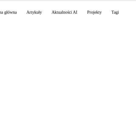
na główna
Artykuły
Aktualności AI
Projekty
Tagi
Images 2.0 z thinkin
earch Max, NVIDIA x