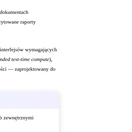
— dokumentach
cytowane raporty
o interfejsów wymagających
ended test-time compute
),
ości — zaprojektowany do
ub zewnętrznymi