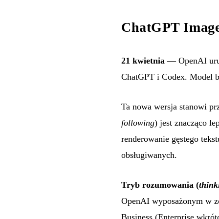
ChatGPT Images
21 kwietnia
— OpenAI ur
ChatGPT i Codex. Model 
Ta nowa wersja stanowi prz
following
) jest znacząco l
renderowanie gęstego tekstu
obsługiwanych.
Tryb rozumowania (
think
OpenAI wyposażonym w zd
Business (Enterprise wkrót