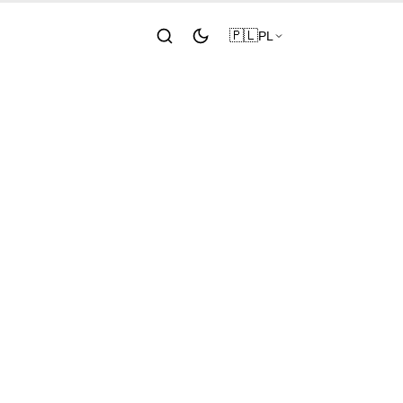
🇵🇱
PL
g, Gemini
 Adobe x