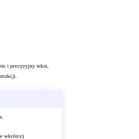
e i precyzyjny tekst,
trukcji.
x
se wkrótce)