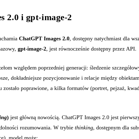
 2.0 i gpt-image-2
uchamia
ChatGPT Images 2.0
, dostępny natychmiast dla w
bazowy,
gpt-image-2
, jest równocześnie dostępny przez API.
ełom względem poprzedniej generacji: śledzenie szczegółowy
epsze, dokładniejsze pozycjonowanie i relacje między obiekta
 zostało poprawione, a kilka formatów (portret, pejzaż, kwad
ing
)
jest główną nowością. ChatGPT Images 2.0 jest pierws
olności rozumowania. W trybie
thinking
, dostępnym dla sub
ce), model może: