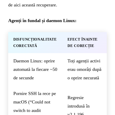
de aici această recuperare.
Agenți în fundal și daemon Linux:
DISFUNCȚIONALITATE
EFECT ÎNAINTE
CORECTATĂ
DE CORECȚIE
Daemon Linux: oprire
Toți agenții activi
automată la fiecare ~50
erau omorâți după
de secunde
o oprire necurată
Pornire SSH la rece pe
Regresie
macOS (“Could not
introdusă în
switch to audit
v2.1.196