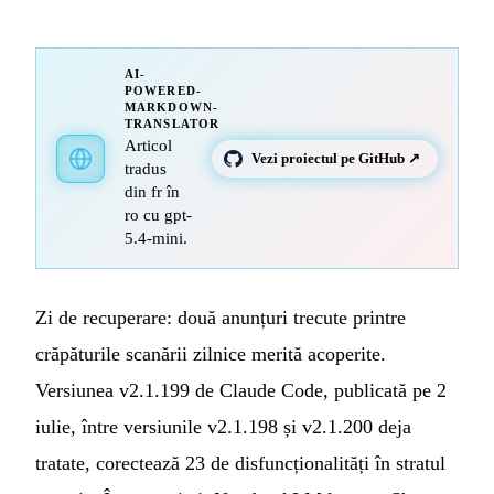
AI-
POWERED-
MARKDOWN-
TRANSLATOR
Articol
Vezi proiectul pe GitHub ↗
tradus
din fr în
ro cu gpt-
5.4-mini.
Zi de recuperare: două anunțuri trecute printre
crăpăturile scanării zilnice merită acoperite.
Versiunea v2.1.199 de Claude Code, publicată pe 2
iulie, între versiunile v2.1.198 și v2.1.200 deja
tratate, corectează 23 de disfuncționalități în stratul