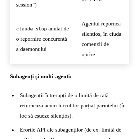
session”)
Agentul repornea
anulat de
claude stop
silențios, în ciuda
o repornire concurentă
comenzii de
a daemonului
oprire
Subagenți și multi-agenti:
Subagenții întrerupți de o limită de rată
returnează acum lucrul lor parțial părintelui (în
loc să eșueze silențios).
Erorile API ale subagenților (de ex. limită de