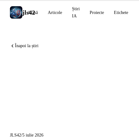
Știri
jls42
Acasă
Articole
Proiecte
Etichete
IA
Înapoi la știri
Claude Code v2.1.199
consolidează fiabilitatea
agenților din fundal,
NotebookLM lansează
rezumatele video de 60 de
secunde
JLS42
/
5 iulie 2026