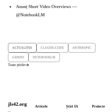
Anunț Short Video Overviews —
@NotebookLM
ACTUALITES
CLAUDE-CODE
ANTHROPIC
GEMINI
NOTEBOOKLM
Toate știrile
jls42.org
Articole
Știri IA
Proiecte