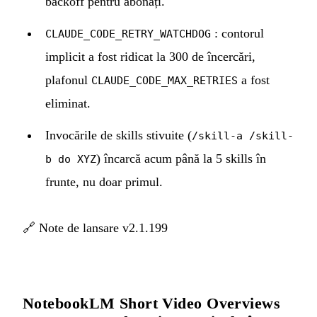
backoff pentru abonați.
: contorul
CLAUDE_CODE_RETRY_WATCHDOG
implicit a fost ridicat la 300 de încercări,
plafonul
a fost
CLAUDE_CODE_MAX_RETRIES
eliminat.
Invocările de skills stivuite (
/skill-a /skill-
) încarcă acum până la 5 skills în
b do XYZ
frunte, nu doar primul.
🔗
Note de lansare v2.1.199
NotebookLM Short Video Overviews