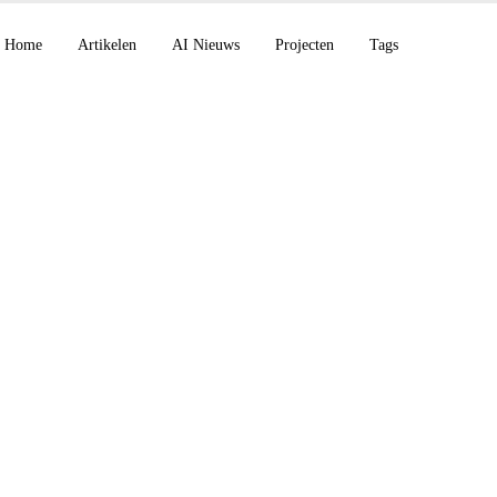
Home
Artikelen
AI Nieuws
Projecten
Tags
de v2.1.199 versterk
aarheid van
ondagents, Noteboo
60-seconden video-