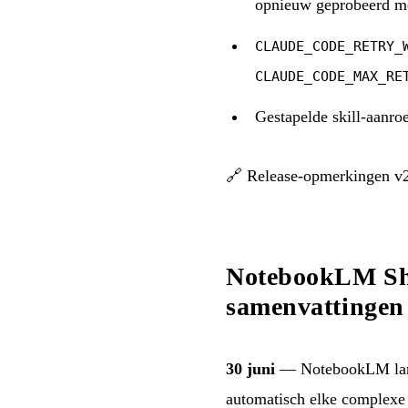
opnieuw geprobeerd me
CLAUDE_CODE_RETRY_
CLAUDE_CODE_MAX_RE
Gestapelde skill-aanro
🔗
Release-opmerkingen v
NotebookLM Sho
samenvattingen 
30 juni
— NotebookLM lan
automatisch elke complexe