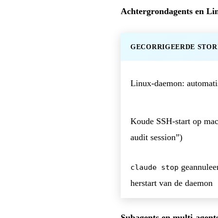
Achtergrondagents en Li
GECORRIGEERDE STOR
Linux-daemon: automati
Koude SSH-start op mac
audit session”)
geannuleer
claude stop
herstart van de daemon
Subagents en multi-agent