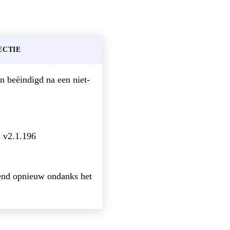
ECTIE
n beëindigd na een niet-
n v2.1.196
gend opnieuw ondanks het