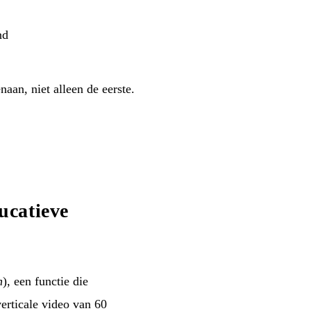
nd
enaan, niet alleen de eerste.
ucatieve
n
), een functie die
rticale video van 60