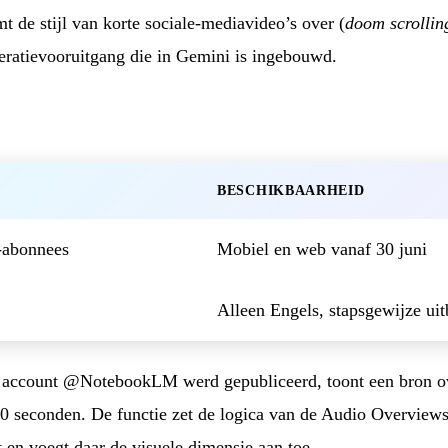
 de stijl van korte sociale-mediavideo’s over (
doom scrollin
ratievooruitgang die in Gemini is ingebouwd.
BESCHIKBAARHEID
-abonnees
Mobiel en web vanaf 30 juni
Alleen Engels, stapsgewijze uit
t account @NotebookLM werd gepubliceerd, toont een bron 
0 seconden. De functie zet de logica van de Audio Overviews
 en voegt daar de visuele dimensie aan toe.