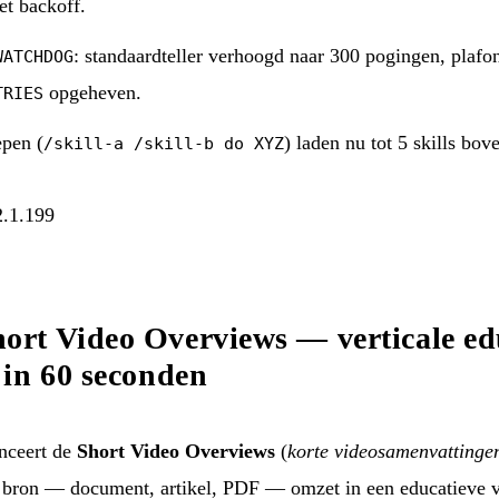
t backoff.
: standaardteller verhoogd naar 300 pogingen, plafo
WATCHDOG
opgeheven.
TRIES
epen (
) laden nu tot 5 skills bov
/skill-a /skill-b do XYZ
2.1.199
rt Video Overviews — verticale ed
in 60 seconden
ceert de
Short Video Overviews
(
korte videosamenvattinge
 bron — document, artikel, PDF — omzet in een educatieve ve