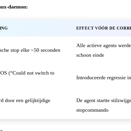
nux-daemon:
ING
EFFECT VÓÓR DE CORR
Alle actieve agents werde
sche stop elke ~50 seconden
schoon einde
OS (“Could not switch to
Introduceerde regressie i
d door een gelijktijdige
De agent startte stilzwij
stopcommando
s: