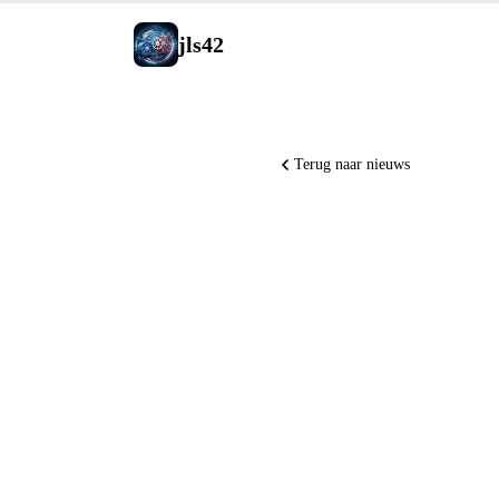
jls42
Terug naar nieuws
Claude Co
betrouwb
achtergr
lanceert 