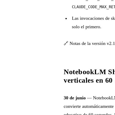
CLAUDE_CODE_MAX_RE
Las invocaciones de ski
solo el primero.
🔗
Notas de la versión v2.
NotebookLM Sho
verticales en 6
30 de junio
— NotebookLM
convierte automáticamente 
educativo de 60 segundos. E