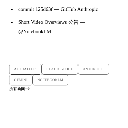
commit 125d63f — GitHub Anthropic
Short Video Overviews 公告 —
@NotebookLM
ACTUALITES
CLAUDE-CODE
ANTHROPIC
GEMINI
NOTEBOOKLM
所有新闻