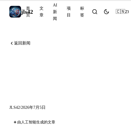
AI
首
文
项
标
jls42
🇨🇳
ZH
新
页
章
目
签
闻
返回新闻
Claude Code v2.1.199 巩固了
后台代理的可靠性，
NotebookLM 推出 60 秒视频
摘要
JLS42
/
2026年7月5日
由人工智能生成的文章