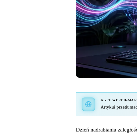
AI-POWERED-MA
Artykuł przetłumac
Dzień nadrabiania zaległo