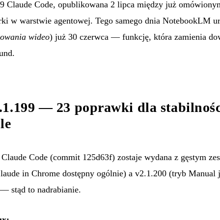
9 Claude Code, opublikowana 2 lipca między już omówionym
erki w warstwie agentowej. Tego samego dnia NotebookLM u
mowania wideo
) już 30 czerwca — funkcję, która zamienia d
und.
1.199 — 23 poprawki dla stabilnoś
le
 Claude Code (
commit 125d63f
) zostaje wydana z gęstym z
laude in Chrome dostępny ogólnie) a v2.1.200 (tryb Manual 
— stąd to nadrabianie.
ux: