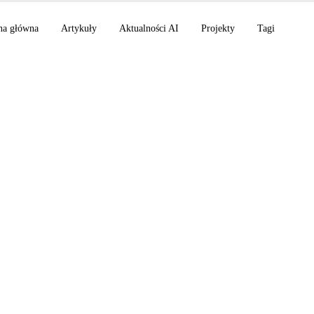
na główna
Artykuły
Aktualności AI
Projekty
Tagi
ode v2.1.199 wzmacn
ność agentów działaj
ebookLM uruchamia 6
e podsumowania wid