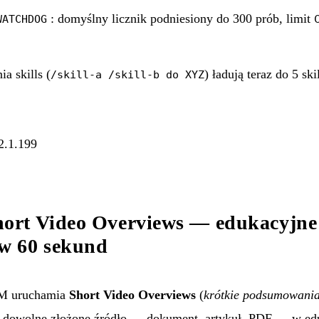
: domyślny licznik podniesiony do 300 prób, limit
WATCHDOG
a skills (
) ładują teraz do 5 ski
/skill-a /skill-b do XYZ
2.1.199
rt Video Overviews — edukacyjne
w 60 sekund
M uruchamia
Short Video Overviews
(
krótkie podsumowani
a dowolne złożone źródło — dokument, artykuł, PDF — w ed