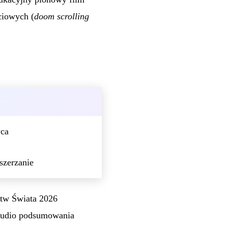
ciowych (
doom scrolling
wca
szerzanie
tw Świata 2026
(audio podsumowania