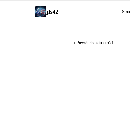
jls42
Stro
Powrót do aktualności
Claude C
niezawod
tle, Not
sekundow