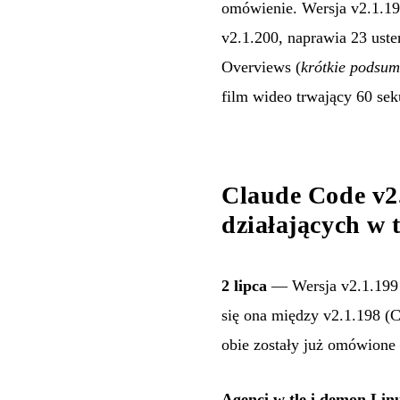
omówienie. Wersja v2.1.19
v2.1.200, naprawia 23 ust
Overviews (
krótkie podsu
film wideo trwający 60 sek
Claude Code v2.
działających w t
2 lipca
— Wersja v2.1.199
się ona między v2.1.198 (C
obie zostały już omówione 
Agenci w tle i demon Lin