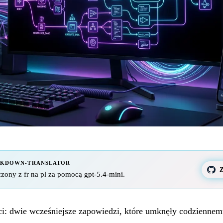
RKDOWN-TRANSLATOR
Z
zony z fr na pl za pomocą gpt-5.4-mini.
ści: dwie wcześniejsze zapowiedzi, które umknęły codziennem