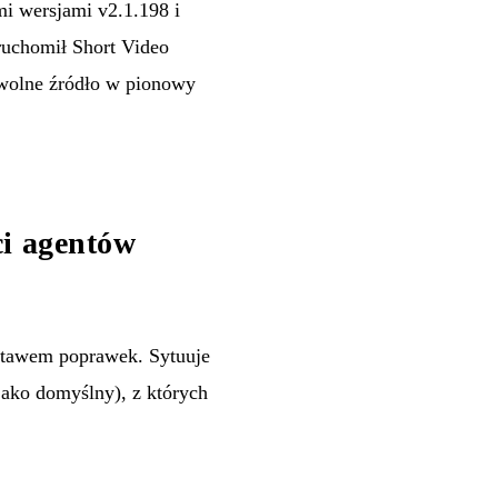
i wersjami v2.1.198 i
ruchomił Short Video
owolne źródło w pionowy
ci agentów
estawem poprawek. Sytuuje
jako domyślny), z których