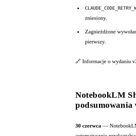
CLAUDE_CODE_RETRY_
zniesiony.
Zagnieżdżone wywołani
pierwszy.
🔗
Informacje o wydaniu v
NotebookLM Sho
podsumowania 
30 czerwca
— NotebookL
automatycznie przekształc