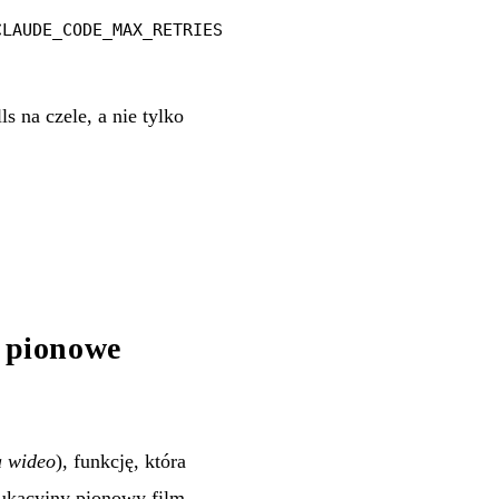
CLAUDE_CODE_MAX_RETRIES
lls na czele, a nie tylko
 pionowe
a wideo
), funkcję, która
ukacyjny pionowy film