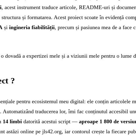
i
, acest instrument traduce articole, README-uri și documenta
p structura și formatarea. Acest proiect scoate în evidență com
A
și
ingineria fiabilității
, precum și pasiunea mea de a face co
e o dovadă a expertizei mele și a viziunii mele pentru o lume d
ect ?
nțiale pentru ecosistemul meu digital: ele conțin articolele me
 Automatizând traducerea lor, îmi fac conținutul accesibil un
în
14 limbi
datorită acestui script —
aproape 1 800 de versiu
t astăzi online pe jls42.org, iar contorul crește la fiecare pub