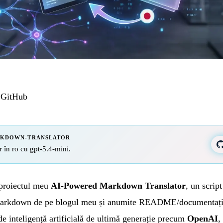
GitHub
RKDOWN-TRANSLATOR
r în ro cu gpt-5.4-mini.
 proiectul meu
AI-Powered Markdown Translator
, un scrip
 Markdown de pe blogul meu și anumite README/documentații
 inteligență artificială de ultimă generație precum
OpenAI
,