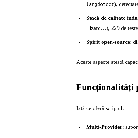
), detectar
langdetect
Stack de calitate indu
Lizard…), 229 de teste
Spirit open-source
: d
Aceste aspecte atestă capaci
Funcționalități 
Iată ce oferă scriptul:
Multi-Provider
: supo