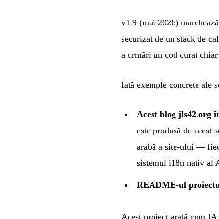
v1.9 (mai 2026) marchează 
securizat de un stack de ca
a urmări un cod curat chiar 
Iată exemple concrete ale sc
Acest blog jls42.org î
este produsă de acest 
arabă
a site-ului — fiec
sistemul i18n nativ al 
README-ul proiectul
Acest proiect arată cum IA 