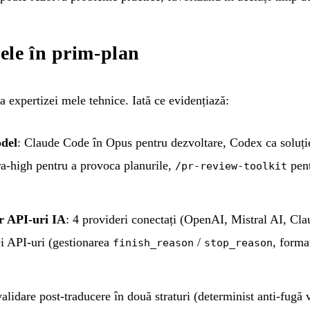
ele în prim-plan
 a expertizei mele tehnice. Iată ce evidențiază:
del
: Claude Code în Opus pentru dezvoltare, Codex ca soluție
a-high pentru a provoca planurile,
pent
/pr-review-toolkit
r API-uri IA
: 4 provideri conectați (OpenAI, Mistral AI, Cl
rei API-uri (gestionarea
/
, forma
finish_reason
stop_reason
validare post-traducere în două straturi (determinist anti-fugă