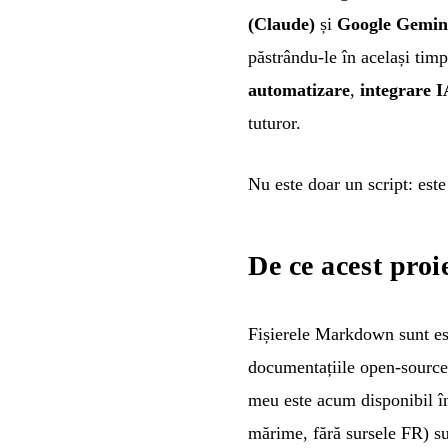
(Claude)
și
Google Gemin
păstrându-le în același tim
automatizare
,
integrare I
tuturor.
Nu este doar un script: est
De ce acest proi
Fișierele Markdown sunt ese
documentațiile open-source.
meu este acum disponibil 
mărime, fără sursele FR) sun