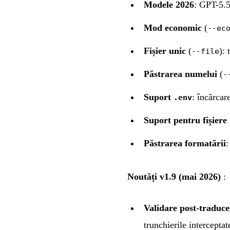
Modele 2026
: GPT-5.5
Mod economic
(
--ec
Fișier unic
(
): 
--file
Păstrarea numelui
(
-
Suport
: încărcar
.env
Suport pentru fișiere
Păstrarea formatării
:
Noutăți v1.9 (mai 2026)
:
Validare post-traduce
trunchierile interceptat