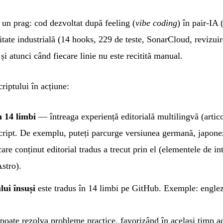
un prag: cod dezvoltat după feeling (
vibe coding
) în pair-IA
litate industrială (14 hooks, 229 de teste, SonarCloud, revizui
și atunci când fiecare linie nu este recitită manual.
riptului în acțiune:
n 14 limbi
— întreaga experiență editorială multilingvă (articol
script. De exemplu, puteți parcurge versiunea
germană
,
japone
are conținut editorial tradus a trecut prin el (elementele de int
Astro).
ui însuși
este tradus în 14 limbi pe GitHub. Exemple:
engle
poate rezolva probleme practice, favorizând în același timp ac