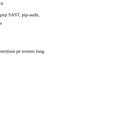
it
grep SAST, pip-audit,
or
ntreținut pe termen lung.