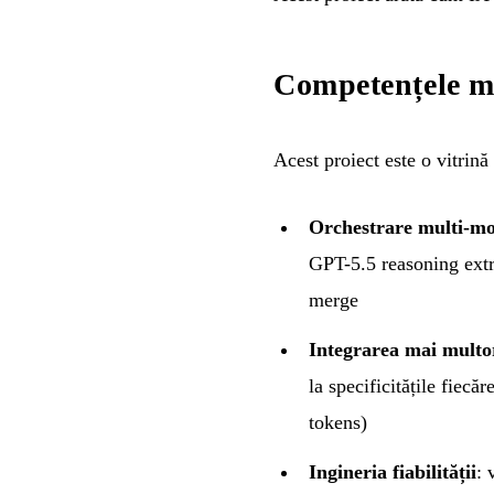
Competențele m
Acest proiect este o vitrină
Orchestrare multi-mo
GPT-5.5 reasoning extr
merge
Integrarea mai multo
la specificitățile fiecă
tokens)
Ingineria fiabilității
: 