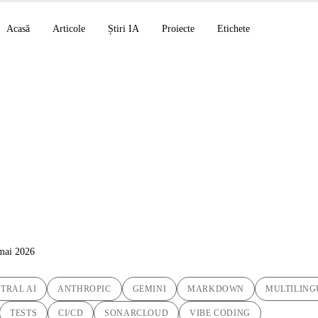
Acasă
Articole
Știri IA
Proiecte
Etichete
are multilingvă: Scr
ed Markdown Transl
 mai 2026
TRAL AI
ANTHROPIC
GEMINI
MARKDOWN
MULTILING
TESTS
CI/CD
SONARCLOUD
VIBE CODING