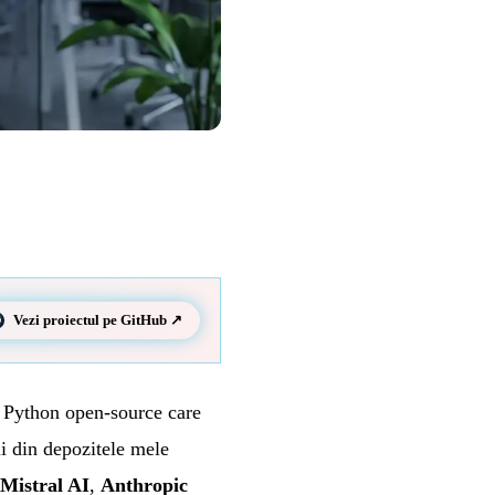
Vezi proiectul pe GitHub ↗
t Python open-source care
 din depozitele mele
Mistral AI
,
Anthropic