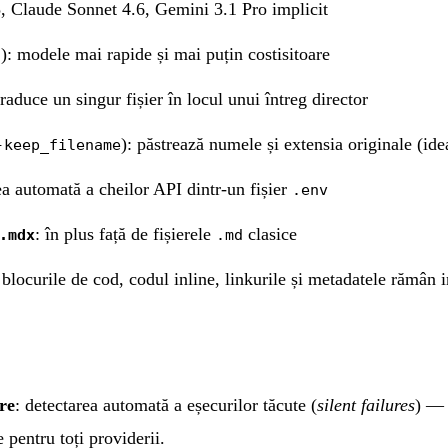
, Claude Sonnet 4.6, Gemini 3.1 Pro implicit
): modele mai rapide și mai puțin costisitoare
o
traduce un singur fișier în locul unui întreg director
): păstrează numele și extensia originale (id
-keep_filename
ea automată a cheilor API dintr-un fișier
.env
: în plus față de fișierele
clasice
.mdx
.md
 blocurile de cod, codul inline, linkurile și metadatele rămân i
re
: detectarea automată a eșecurilor tăcute (
silent failures
) — 
e pentru toți providerii.