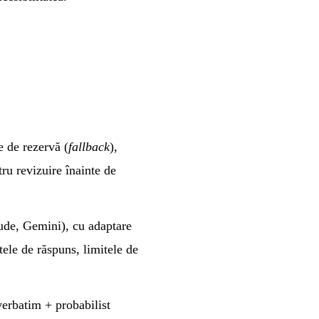
 de rezervă (
fallback
),
ru revizuire înainte de
aude, Gemini), cu adaptare
tele de răspuns, limitele de
 verbatim + probabilist