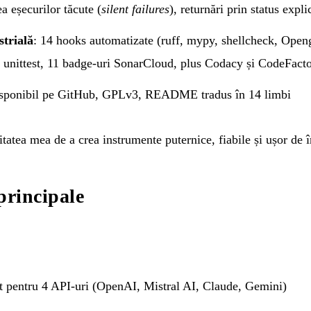
ea eșecurilor tăcute (
silent failures
), returnări prin status explic
strială
: 14 hooks automatizate (ruff, mypy, shellcheck, Open
 unittest, 11 badge-uri SonarCloud, plus Codacy și CodeFact
isponibil pe
GitHub
, GPLv3, README tradus în 14 limbi
tatea mea de a crea instrumente puternice, fiabile și ușor de î
principale
rt pentru 4 API-uri (OpenAI, Mistral AI, Claude, Gemini)