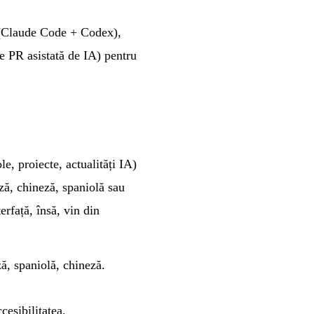
 (Claude Code + Codex),
re PR asistată de IA) pentru
e, proiecte, actualități IA)
ză
,
chineză
,
spaniolă
sau
erfață, însă, vin din
ză
,
spaniolă
,
chineză
.
cesibilitatea.