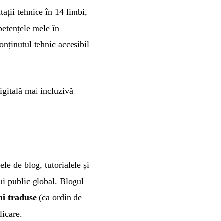
ții tehnice în 14 limbi,
petențele mele în
nținutul tehnic accesibil
igitală mai incluzivă.
le de blog, tutorialele și
ui public global. Blogul
ni traduse
(ca ordin de
licare.