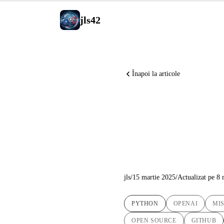
jls42
Înapoi la articole
Automatiz
AI-Power
jls
/
15 martie 2025
/
Actualizat pe 8
PYTHON
OPENAI
MIS
OPEN SOURCE
GITHUB