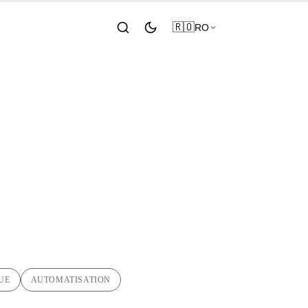
🇷🇴
RO
iptul meu
ator
UE
AUTOMATISATION