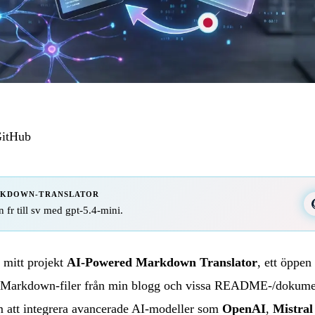
itHub
RKDOWN-TRANSLATOR
n fr till sv med gpt-5.4-mini.
a mitt projekt
AI-Powered Markdown Translator
, ett öppen
r Markdown-filer från min blogg och vissa README-/dokument
m att integrera avancerade AI-modeller som
OpenAI
,
Mistral