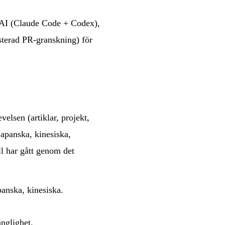
 AI (Claude Code + Codex),
isterad PR-granskning) för
elsen (artiklar, projekt,
japanska
,
kinesiska
,
ll har gått genom det
panska
,
kinesiska
.
änglighet.