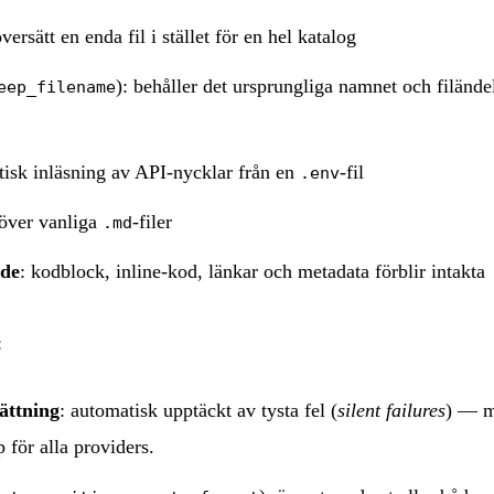
översätt en enda fil i stället för en hel katalog
): behåller det ursprungliga namnet och filändel
eep_filename
tisk inläsning av API-nycklar från en
-fil
.env
töver vanliga
-filer
.md
nde
: kodblock, inline-kod, länkar och metadata förblir intakta
:
sättning
: automatisk upptäckt av tysta fel (
silent failures
) — m
 för alla providers.