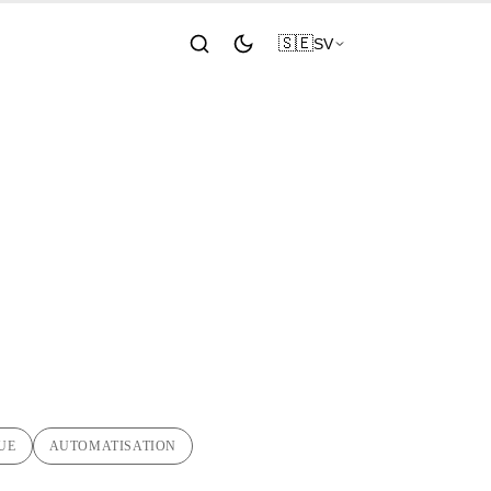
🇸🇪
SV
tt AI-
-script
UE
AUTOMATISATION