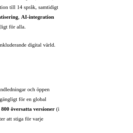
on till 14 språk, samtidigt
tisering
,
AI-integration
igt för alla.
inkluderande digital värld.
handledningar och öppen
gängligt för en global
 800 översatta versioner
(i
r att stiga för varje