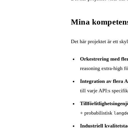
Mina kompetens
Det här projektet är ett sky
Orkestrering med fle
reasoning extra-high f
Integration av flera 
till varje API:s specif
Tillförlitlighetsingen
+ probabilistisk
langd
Industriell kvalitetst