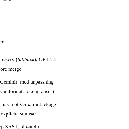
am:
 reserv (
fallback
), GPT-5.5
före merge
, Gemini), med anpassning
svarsformat, tokengränser)
istisk mot verbatim-läckage
 explicita statusar
ep SAST, pip-audit,