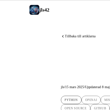
jls42
Tillbaka till artiklarna
Flerspråk
Powered 
jls
/
15 mars 2025
/
Uppdaterad 8 maj
PYTHON
OPENAI
MIS
OPEN SOURCE
GITHUB