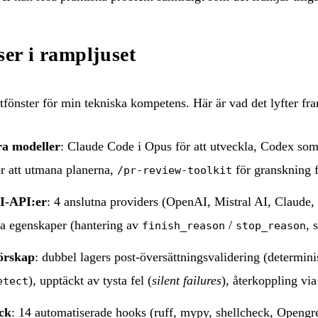
er i rampljuset
ltfönster för min tekniska kompetens. Här är vad det lyfter fr
ra modeller
: Claude Code i Opus för att utveckla, Codex som
ör att utmana planerna,
för granskning 
/pr-review-toolkit
AI-API:er
: 4 anslutna providers (OpenAI, Mistral AI, Claude
ika egenskaper (hantering av
/
, 
finish_reason
stop_reason
jörskap
: dubbel lagers post-översättningsvalidering (determin
), upptäckt av tysta fel (
silent failures
), återkoppling via
etect
ack
: 14 automatiserade hooks (ruff, mypy, shellcheck, Opengr