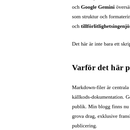
och
Google Gemini
översät
som struktur och formateri
och
tillförlitlighetsingenj
Det här är inte bara ett skr
Varför det här p
Markdown-filer är centrala 
källkods-dokumentation. Gen
publik. Min blogg finns nu 
grova drag, exklusive fransk
publicering.