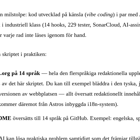
n milstolpe: kod utvecklad på känsla (
vibe coding
) i par med
 i industriell klass (14 hooks, 229 tester, SonarCloud, AI-ass
r varje rad inte läses igenom för hand.
skriptet i praktiken:
.org på 14 språk
— hela den flerspråkiga redaktionella upplev
 av det här skriptet. Du kan till exempel bläddra i den
tyska
,
ersionen av webbplatsen — allt översatt redaktionellt innehå
 kommer däremot från Astros inbyggda i18n-system).
ADME
översätts till 14 språk på GitHub. Exempel:
engelska
,
s
 AI kan lösa praktiska problem samtidigt som det främjar tillg