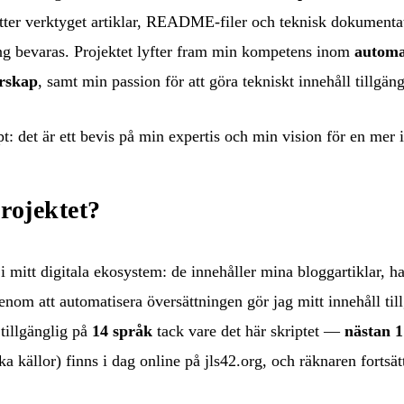
ter verktyget artiklar, README-filer och teknisk dokumentati
ng bevaras. Projektet lyfter fram min kompetens inom
automa
örskap
, samt min passion för att göra tekniskt innehåll tillgängl
ipt: det är ett bevis på min expertis och min vision för en mer 
rojektet?
i mitt digitala ekosystem: de innehåller mina bloggartiklar, 
om att automatisera översättningen gör jag mitt innehåll till
tillgänglig på
14 språk
tack vare det här skriptet —
nästan 1
a källor) finns i dag online på jls42.org, och räknaren fortsätte