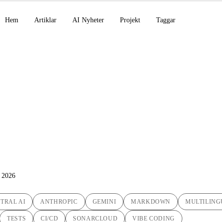
Hem
Artiklar
AI Nyheter
Projekt
Taggar
ig automatisering: mi
Markdown Translator
 2026
TRAL AI
ANTHROPIC
GEMINI
MARKDOWN
MULTILING
TESTS
CI/CD
SONARCLOUD
VIBE CODING