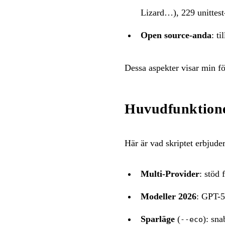
Lizard…), 229 unittes
Open source-anda
: t
Dessa aspekter visar min fö
Huvudfunktion
Här är vad skriptet erbjuder
Multi-Provider
: stöd
Modeller 2026
: GPT-5
Sparläge
(
): sna
--eco