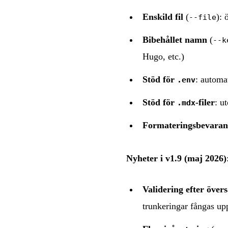
Enskild fil
(
): 
--file
Bibehållet namn
(
--k
Hugo, etc.)
Stöd för
: automa
.env
Stöd för
-filer
: u
.mdx
Formateringsbevara
Nyheter i v1.9 (maj 2026)
Validering efter över
trunkeringar fångas upp