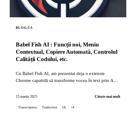
/
BLOG
IA
Babel Fish AI : Funcții noi, Meniu
Contextual, Copiere Automată, Controlul
Calității Codului, etc.
Cu Babel Fish AI, am prezentat deja o extensie
Chrome capabilă să transforme vocea în text prin API-
ul Whisper de la OpenAI, oferind de asemenea o
traduc...
15 martie 2025
Citește mai mult
Transcription
Traduction
IA
+4