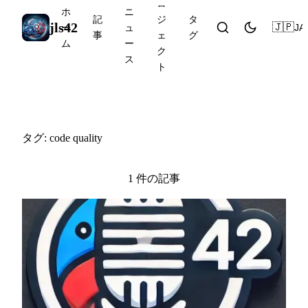
ロ
ホ
ニ
記
ジ
タ
jls42
🇯🇵
JA
ー
ュ
事
ェ
グ
ム
ー
ク
ス
ト
#code quality
タグ: code quality
1 件の記事