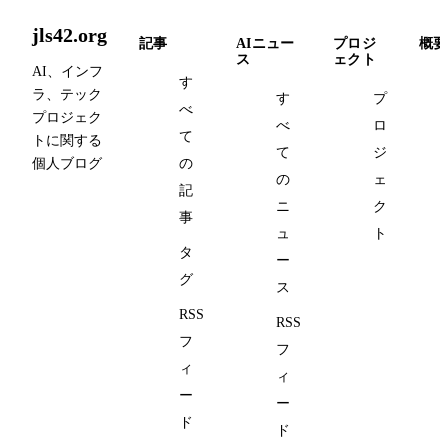
jls42.org
記事
AIニュー
プロジ
概要
ス
ェクト
AI、インフ
す
ラ、テック
す
プ
べ
プロジェク
べ
ロ
て
トに関する
て
ジ
個人ブログ
の
の
ェ
記
ニ
ク
事
ュ
ト
タ
ー
グ
ス
RSS
RSS
フ
フ
ィ
ィ
ー
ー
ド
ド