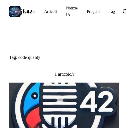
Notizie
jls42
Home
Articoli
Progetti
Tag
IA
#code quality
Tag: code quality
1 articolo/i