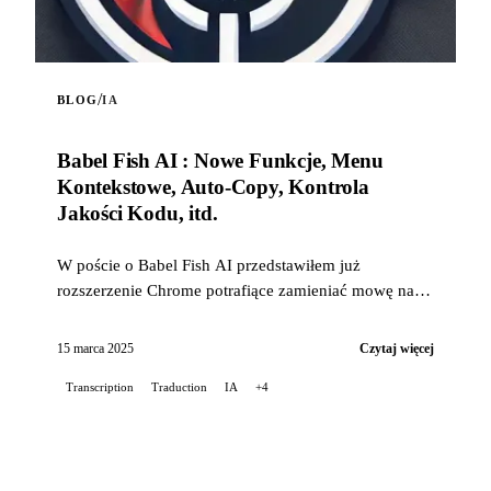
/
BLOG
IA
Babel Fish AI : Nowe Funkcje, Menu
Kontekstowe, Auto-Copy, Kontrola
Jakości Kodu, itd.
W poście o Babel Fish AI przedstawiłem już
rozszerzenie Chrome potrafiące zamieniać mowę na
tekst za pomocą API Whisper od OpenAI, oferujące
również tłumaczenie w czasie rzeczywistym...
15 marca 2025
Czytaj więcej
Transcription
Traduction
IA
+4