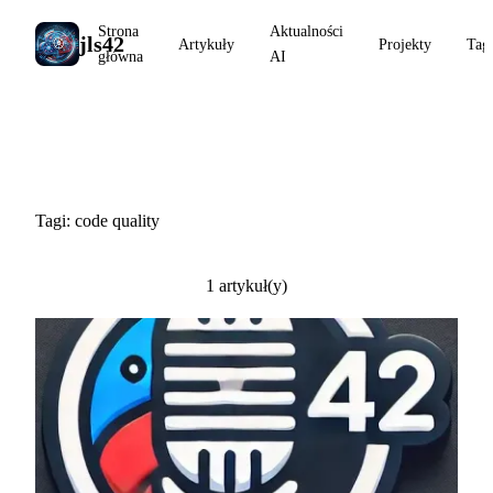
Strona
Aktualności
jls42
Artykuły
Projekty
Tag
główna
AI
#code quality
Tagi: code quality
1 artykuł(y)