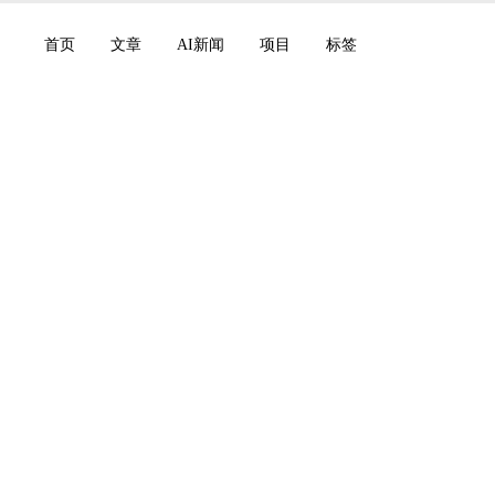
首页
文章
AI新闻
项目
标签
 融资 1,100 亿美元，估
月 Gemini Drop 与 
Workflows