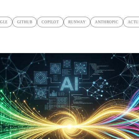
GLE
GITHUB
COPILOT
RUNWAY
ANTHROPIC
ACTU