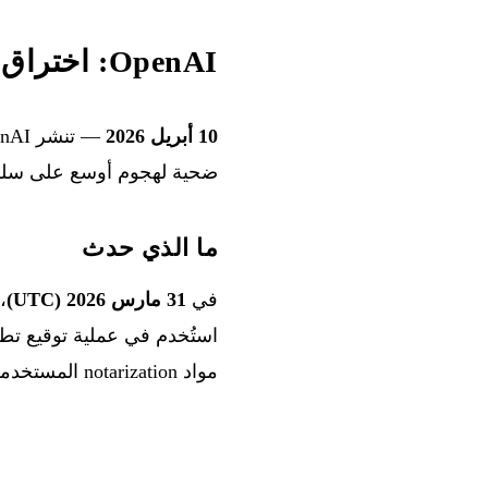
OpenAI: اختراق سلسلة التوريد عبر Axios
10 أبريل 2026
— تنشر OpenAI ردها على حادثة أمنية شملت
ضحية لهجوم أوسع على سلسل
ما الذي حدث
في
31 مارس 2026 (UTC)
مواد notarization المستخدمة لتوقيع أربعة تطبيقات: ChatGPT Desktop وCodex App وCodex CLI وAtlas.