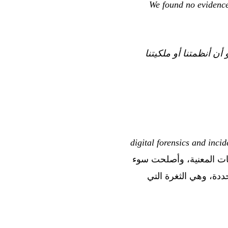
“We found no evidenc
O قد تم الوصول إليها، أو أن أنظمتنا أو ملكيتنا
digital forensics and incid
ع التطبيقات المعنية، وأصلحت سوء
GitHub  — إذ كان سير العمل يستخدم وسمًا عائمًا بدلًا من تجزئة commit محددة، وهي الثغرة التي