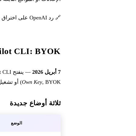
🔗
رد OpenAI على اختراق Axios
GitHub Copilot CLI: BYOK، والنماذج
7 أبريل 2026
— ينفتح GitHub Copilot CLI على جميع النماذج: يمكن للمطورين الآن ربط مزودهم الخاص (
, BYOK) أو تشغيل نماذج محلية بالكامل، بدلًا من التوجيه المستضاف لدى GitHub.
Own Key
ثلاثة أوضاع جديدة
الوضع