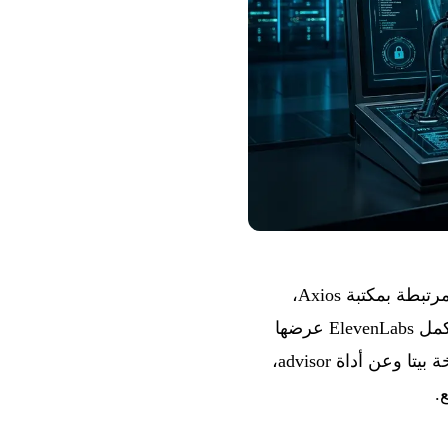
يوافق 10 أبريل 2026 ثلاث إعلانات متفاوتة الحجم: تنشر OpenAI تحليلاً كاملاً لحادثة أمنية مرتبطة بمكتبة Axios،
ويجتاز GitHub Copilot CLI مرحلة مهمة مع دعم النماذج الخارجية ووضع عدم الاتصال، وتكمل ElevenLabs عرضها
للمؤسسات بنشر محلي بالكامل. وبالتوازي، تعلن Anthropic عن Claude for Word في نسخة بيتا وعن أداة advisor،