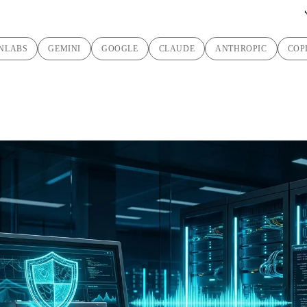
NLABS
GEMINI
GOOGLE
CLAUDE
ANTHROPIC
COP