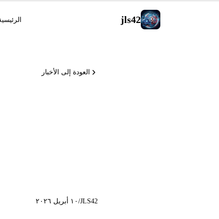
jls42
الرئيسية
العودة إلى الأخبار
CLI ينف
وElevenLabs على البنية المحلية
JLS42
/
١٠ أبريل ٢٠٢٦