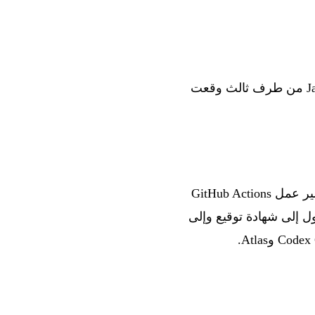
، وهي مكتبة JavaScript من طرف ثالث وقعت
، تم تنزيل نسخة خبيثة من Axios (v1.14.1) وتنفيذها بواسطة سير عمل GitHub Actions
ن لدى هذا السير عمل وصول إلى شهادة توقيع وإلى