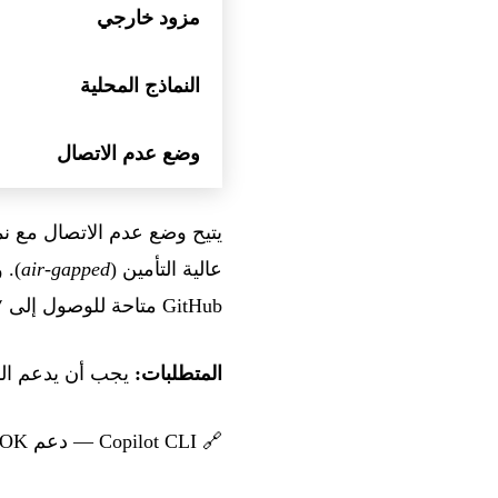
مزود خارجي
النماذج المحلية
وضع عدم الاتصال
عالية التأمين (
air-gapped
GitHub متاحة للوصول إلى
ate
المتطلبات:
يجب أن يدعم ال
🔗
Copilot CLI — دعم BYOK والنماذج المحلية