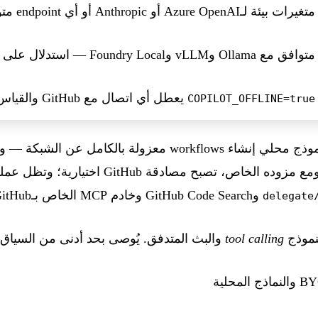
متغيرات بيئة لـAzure OpenAI أو Anthropic أو أي endpoint متوافق مع OpenAI
متوافق مع Ollama وvLLM وFoundry Local — استدلال على الجهاز
يعطل أي اتصال مع GitHub والقياس عن بُعد
COPILOT_OFFLINE=true
يتيح وضع عدم الاتصال مع نموذج محلي إنشاء workflows معزولة
). ومع مزوده الخاص، تصبح مصادقة itHub
وGitHub Code Search وخادم MCP الخاص بـGitHub.
/deleg
نموذج
tool calling
والبث المتدفق. يُوصى بحد أدنى من السياق: 128k token