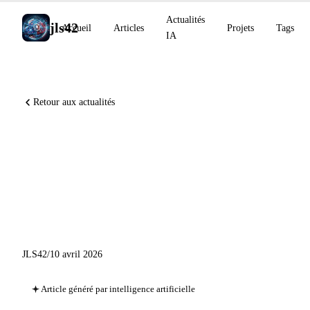
Actualités
jls42
Accueil
Articles
Projets
Tags
IA
Retour aux actualités
OpenAI répond à l'attaque
Axios, Copilot CLI s'ouvre
aux modèles locaux,
ElevenLabs on-premise
JLS42
/
10 avril 2026
Article généré par intelligence artificielle