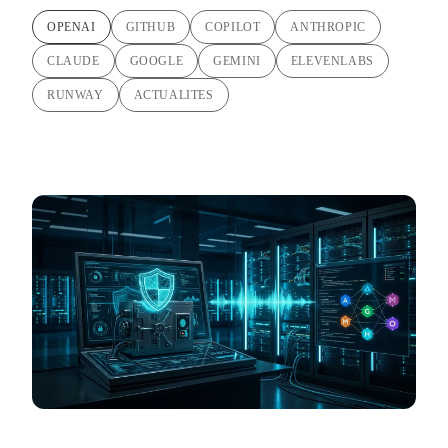
OPENAI
GITHUB
COPILOT
ANTHROPIC
CLAUDE
GOOGLE
GEMINI
ELEVENLABS
RUNWAY
ACTUALITES