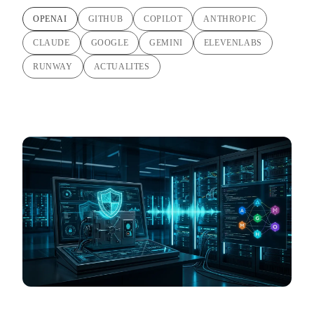
OPENAI
GITHUB
COPILOT
ANTHROPIC
CLAUDE
GOOGLE
GEMINI
ELEVENLABS
RUNWAY
ACTUALITES