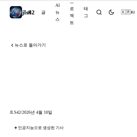
프
AI
로
태
jls42
🇰🇷
KO
홈
글
뉴
젝
그
스
트
뉴스로 돌아가기
Axios 공격에 대한 OpenAI의
대응, 로컬 모델을 지원하는
Copilot CLI, ElevenLabs의 온
프레미스
JLS42
/
2026년 4월 10일
인공지능으로 생성된 기사