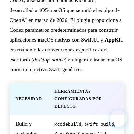
Codex, diseñado por Thomas Ricouard,
desarrollador iOS/macOS que se unió al equipo de
OpenAI en marzo de 2026. El plugin proporciona a
Codex parámetros predeterminados para construir
aplicaciones macOS nativas con
SwiftUI
y
AppKit
,
enseñándole las convenciones específicas del
escritorio (
desktop-native
) en lugar de tratar macOS
como un objetivo Swift genérico.
HERRAMIENTAS
NECESIDAD
CONFIGURADAS POR
DEFECTO
Build y
,
,
xcodebuild
swift build
packaging
App Store Connect CLI