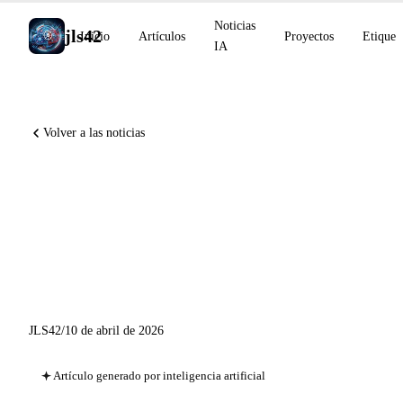
Noticias
jls42
Inicio
Artículos
Proyectos
Etiquet
IA
Volver a las noticias
OpenAI responde al ataque de
Axios, Copilot CLI se abre a
los modelos locales,
ElevenLabs on-premise
JLS42
/
10 de abril de 2026
Artículo generado por inteligencia artificial