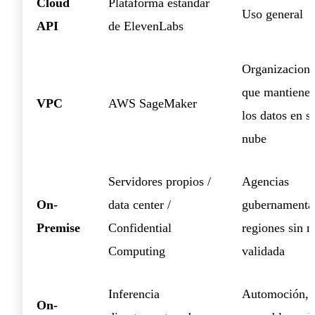
Cloud
Plataforma estándar
Uso general
API
de ElevenLabs
Organizacione
que mantiene
VPC
AWS SageMaker
los datos en s
nube
Servidores propios /
Agencias
On-
data center /
gubernamental
Premise
Confidential
regiones sin 
Computing
validada
Inferencia
Automoción,
On-