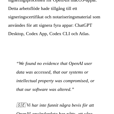
signeringsprocessen för OpenAIs macOS-appar.
Detta arbetsflöde hade tillgång till ett
signeringscertifikat och notariseringsmaterial som
användes för att signera fyra appar: ChatGPT
Desktop, Codex App, Codex CLI och Atlas.
“We found no evidence that OpenAI user
data was accessed, that our systems or
intellectual property was compromised, or
that our software was altered.”
🇸🇪
Vi har inte funnit några bevis för att
OpenAI-användardata har nåtts, att våra