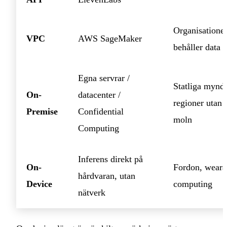
Organisatione
VPC
AWS SageMaker
behåller data i
Egna servrar /
Statliga myndi
On-
datacenter /
regioner utan 
Premise
Confidential
moln
Computing
Inferens direkt på
On-
Fordon, weara
hårdvaran, utan
Device
computing
nätverk