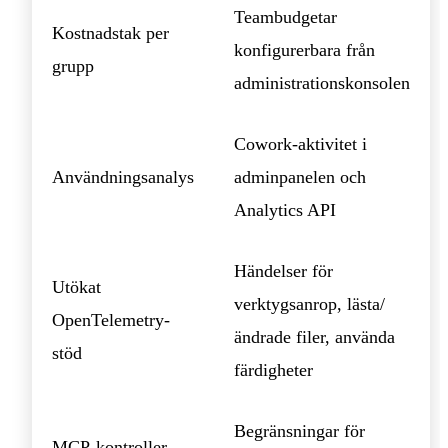
Teambudgetar
Kostnadstak per
konfigurerbara från
grupp
administrationskonsolen
Cowork-aktivitet i
Användningsanalys
adminpanelen och
Analytics API
Händelser för
Utökat
verktygsanrop, lästa/
OpenTelemetry-
ändrade filer, använda
stöd
färdigheter
Begränsningar för
MCP-kontroller