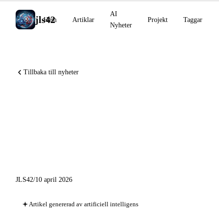
AI
jls42
Hem
Artiklar
Projekt
Taggar
Nyheter
Tillbaka till nyheter
OpenAI svarar på Axios-
attacken, Copilot CLI öppnas
för lokala modeller,
ElevenLabs on-premise
JLS42
/
10 april 2026
Artikel genererad av artificiell intelligens