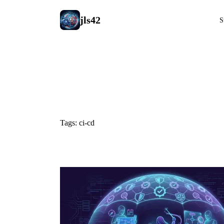
jls42
S
#ci-cd
Tags: ci-cd