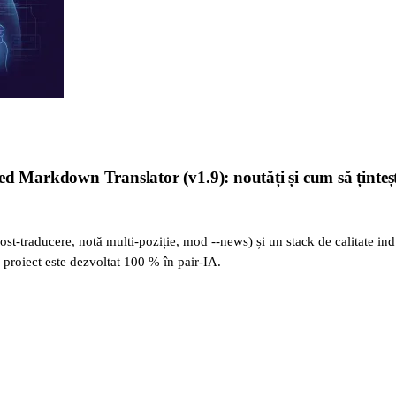
d Markdown Translator (v1.9): noutăți și cum să țintești 
st-traducere, notă multi-poziție, mod --news) și un stack de calitate ind
n proiect este dezvoltat 100 % în pair-IA.