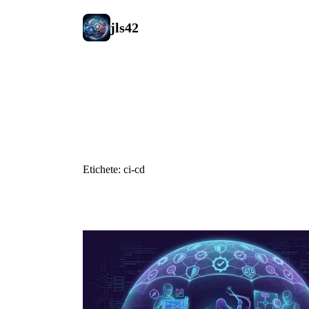
jls42
#ci-cd
Etichete: ci-cd