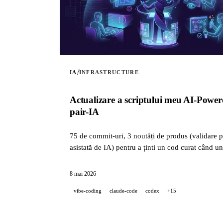
/
IA
INFRASTRUCTURE
Actualizare a scriptului meu AI-Powere
pair-IA
75 de commit-uri, 3 noutăți de produs (validare po
asistată de IA) pentru a ținti un cod curat când u
8 mai 2026
vibe-coding
claude-code
codex
+15