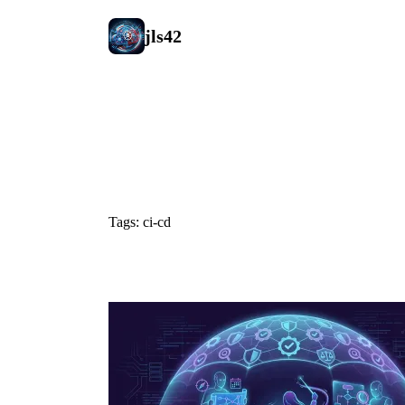
jls42
#ci-cd
Tags: ci-cd