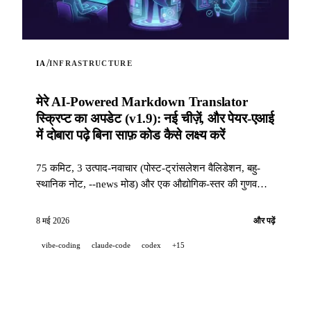
/
IA
INFRASTRUCTURE
मेरे AI-Powered Markdown Translator
स्क्रिप्ट का अपडेट (v1.9): नई चीज़ें, और पेयर-एआई
में दोबारा पढ़े बिना साफ़ कोड कैसे लक्ष्य करें
75 कमिट, 3 उत्पाद-नवाचार (पोस्ट-ट्रांसलेशन वैलिडेशन, बहु-
स्थानिक नोट, --news मोड) और एक औद्योगिक-स्तर की गुणवत्ता
स्टैक (14 hooks, 229 tests, एआई-सहायित PR समीक्षा) ताकि
जब कोई प्रोजेक्ट 100 % पेयर-एआई में विकसित हो तो भी साफ़
8 मई 2026
और पढ़ें
कोड हासिल किया जा सके।
vibe-coding
claude-code
codex
+15