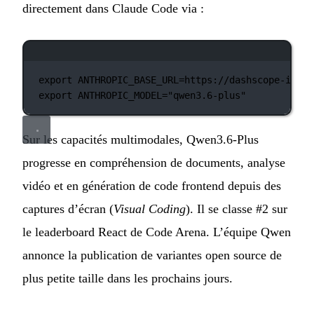
directement dans Claude Code via :
Fenêtre de terminal
export
 ANTHROPIC_BASE_URL
=
https://dashscope-intl.
export
 ANTHROPIC_MODEL
=
"qwen3.6-plus"
Sur les capacités multimodales, Qwen3.6-Plus
progresse en compréhension de documents, analyse
vidéo et en génération de code frontend depuis des
captures d’écran (
Visual Coding
). Il se classe #2 sur
le leaderboard React de Code Arena. L’équipe Qwen
annonce la publication de variantes open source de
plus petite taille dans les prochains jours.