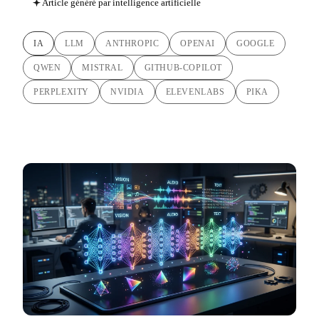
Article généré par intelligence artificielle
IA
LLM
ANTHROPIC
OPENAI
GOOGLE
QWEN
MISTRAL
GITHUB-COPILOT
PERPLEXITY
NVIDIA
ELEVENLABS
PIKA