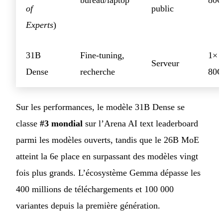
bureau/laptop
80
of
public
Experts
)
31B
Fine-tuning,
1× 
Serveur
Dense
recherche
80
Sur les performances, le modèle 31B Dense se
classe
#3 mondial
sur l’Arena AI text leaderboard
parmi les modèles ouverts, tandis que le 26B MoE
atteint la 6e place en surpassant des modèles vingt
fois plus grands. L’écosystème Gemma dépasse les
400 millions de téléchargements et 100 000
variantes depuis la première génération.