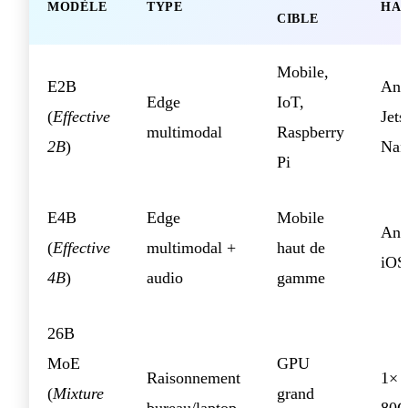
MODÈLE
TYPE
HA
CIBLE
Mobile,
E2B
And
Edge
IoT,
(
Effective
Jet
multimodal
Raspberry
2B
)
Nan
Pi
E4B
Edge
Mobile
And
(
Effective
multimodal +
haut de
iOS
4B
)
audio
gamme
26B
MoE
GPU
Raisonnement
1× 
(
Mixture
grand