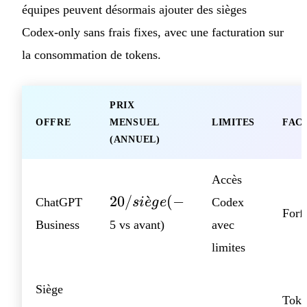
équipes peuvent désormais ajouter des sièges
Codex-only sans frais fixes, avec une facturation sur
la consommation de tokens.
PRIX
OFFRE
MENSUEL
LIMITES
FAC
(ANNUEL)
Accès
20/siège
20/
ˋ
(
−
ChatGPT
s
i
e
g
e
Codex
Forfa
(-
Business
5 vs avant)
avec
limites
Siège
Toke