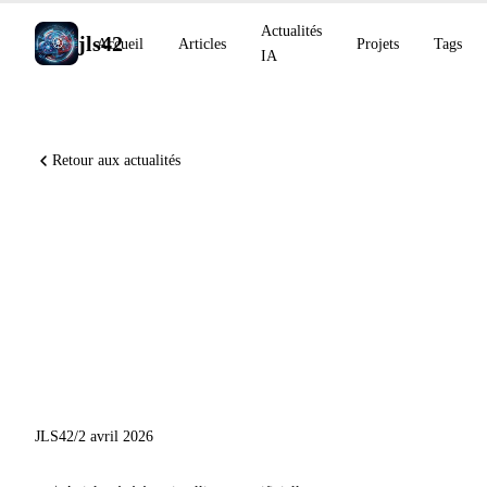
Actualités
jls42
Accueil
Articles
Projets
Tags
IA
Retour aux actualités
Gemma 4 open source,
Qwen3.6-Plus en tête du
coding agentique, Anthropic
explore les émotions
fonctionnelles des LLMs
JLS42
/
2 avril 2026