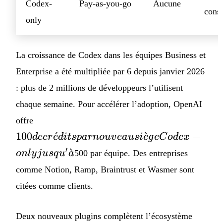
Codex-
Pay-as-you-go
Aucune
con
only
La croissance de Codex dans les équipes Business et
Enterprise a été multipliée par 6 depuis janvier 2026
: plus de 2 millions de développeurs l’utilisent
chaque semaine. Pour accélérer l’adoption, OpenAI
100 de
offre
crédits
100
ˊ
ˋ
−
d
ecr
e
d
i
t
s
p
a
r
n
o
uv
e
a
u
s
i
e
g
e
C
o
d
e
x
par
′
ˋ
o
n
l
y
j
u
s
q
u
a
500 par équipe. Des entreprises
nouveau
siège
comme Notion, Ramp, Braintrust et Wasmer sont
Codex-
citées comme clients.
only
jusqu'à
Deux nouveaux plugins complètent l’écosystème