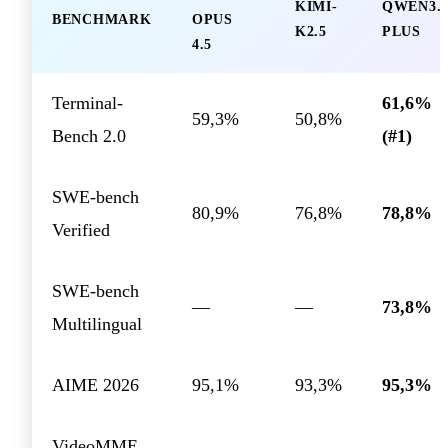
KIMI-
QWEN3.6
BENCHMARK
OPUS
K2.5
PLUS
4.5
Terminal-
61,6%
59,3%
50,8%
Bench 2.0
(#1)
SWE-bench
80,9%
76,8%
78,8%
Verified
SWE-bench
—
—
73,8%
Multilingual
AIME 2026
95,1%
93,3%
95,3%
VideoMME