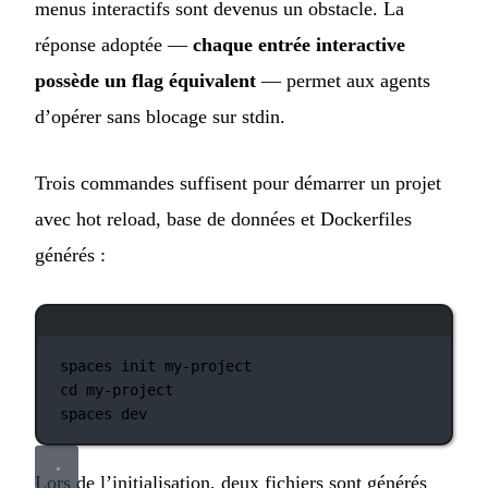
menus interactifs sont devenus un obstacle. La
réponse adoptée —
chaque entrée interactive
possède un flag équivalent
— permet aux agents
d’opérer sans blocage sur stdin.
Trois commandes suffisent pour démarrer un projet
avec hot reload, base de données et Dockerfiles
générés :
Fenêtre de terminal
spaces
init
my-project
cd
my-project
spaces
dev
Lors de l’initialisation, deux fichiers sont générés