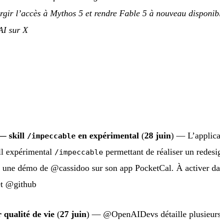
gir l’accès à Mythos 5 et rendre Fable 5 à nouveau disponib
I sur X
— skill
en expérimental
(
28 juin
) — L’applic
/impeccable
ll expérimental
permettant de réaliser un redes
/impeccable
r une démo de @cassidoo sur son app PocketCal. À activer d
t @github
qualité de vie
(
27 juin
) — @OpenAIDevs détaille plusieurs 