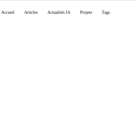
Accueil
Articles
Actualités IA
Projets
Tags
 rétablit Claude Myt
infrastructures critiqu
es : veille IA du 28 j