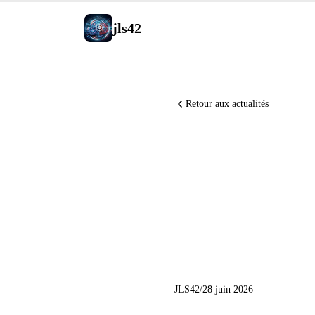
jls42
Retour aux actualités
Anthropic
pour les 
américain
JLS42
/
28 juin 2026