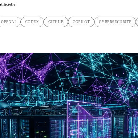
tificielle
OPENAI
CODEX
GITHUB
COPILOT
CYBERSECURITE