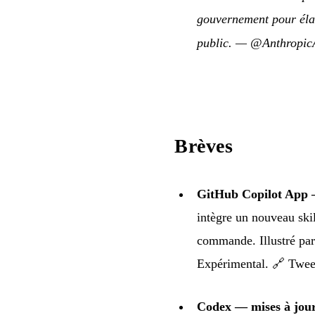
gouvernement pour élar
public.
—
@AnthropicA
Brèves
GitHub Copilot App 
intègre un nouveau ski
commande. Illustré pa
Expérimental. 🔗
Twee
Codex — mises à jour 