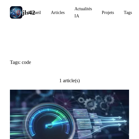
Actualités
jls42
Accueil
Articles
Projets
Tags
IA
#code
Tags: code
1 article(s)