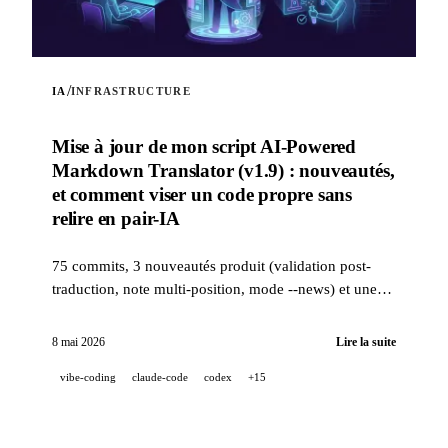
/
IA
INFRASTRUCTURE
Mise à jour de mon script AI-Powered
Markdown Translator (v1.9) : nouveautés,
et comment viser un code propre sans
relire en pair-IA
75 commits, 3 nouveautés produit (validation post-
traduction, note multi-position, mode --news) et une
stack qualité industrielle (14 hooks, 229 tests, revue
PR assistée IA) pour viser un code propre quand un
8 mai 2026
Lire la suite
projet est 100 % développé en pair-IA.
vibe-coding
claude-code
codex
+15