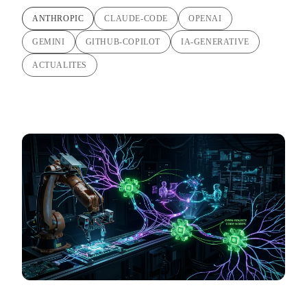
ANTHROPIC
CLAUDE-CODE
OPENAI
GEMINI
GITHUB-COPILOT
IA-GENERATIVE
ACTUALITES