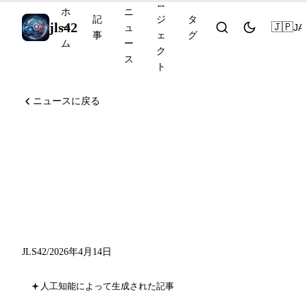
ロ
ホ
ニ
記
ジ
タ
jls42
🇯🇵
JA
ー
ュ
事
ェ
グ
ム
ー
ク
ス
ト
ニュースに戻る
Claude Code のルーティ
ン、Gemini Robotics-ER
1.6、GLM-5.1 のオープンソ
ース化
JLS42
/
2026年4月14日
人工知能によって生成された記事