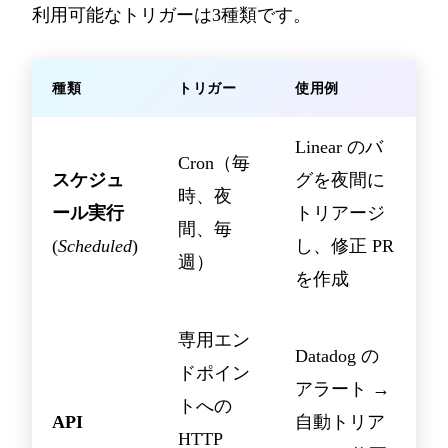
利用可能なトリガーは3種類です。
種類
トリガー
使用例
Linear のバ
Cron（毎
スケジュ
グを夜間に
時、夜
ール実行
トリアージ
間、毎
(
Scheduled
)
し、修正 PR
週）
を作成
専用エン
Datadog の
ドポイン
アラート →
トへの
API
自動トリア
HTTP