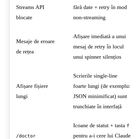
Streams API
fără date + retry în mod
blocate
non-streaming
Afișare imediată a unui
Mesaje de eroare
mesaj de retry în locul
de rețea
unui spinner silențios
Scrierile single-line
Afișare fișiere
foarte lungi (de exemplu:
lungi
JSON minimificat) sunt
trunchiate în interfață
Icoane de statut + tasta
f
pentru a-i cere lui Claude
/doctor