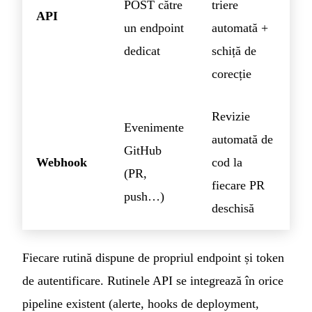
POST către
triere
API
un endpoint
automată +
dedicat
schiță de
corecție
Revizie
Evenimente
automată de
GitHub
Webhook
cod la
(PR,
fiecare PR
push…)
deschisă
Fiecare rutină dispune de propriul endpoint și token
de autentificare. Rutinele API se integrează în orice
pipeline existent (alerte, hooks de deployment,