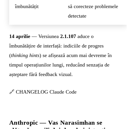
îmbunătățit
să corecteze problemele
detectate
14 aprilie
— Versiunea
2.1.107
aduce o
îmbunătățire de interfață: indiciile de progres
(
thinking hints
) se afișează acum mai devreme în
timpul operațiunilor lungi, reducând senzația de
așteptare fără feedback vizual.
🔗
CHANGELOG Claude Code
Anthropic — Vas Narasimhan se