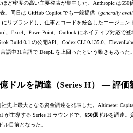
なほど密度の高い主要発表が集中した。Anthropic は650億
 を発表。同日は GitHub Copilot でも一般提供（
generally avai
e
にリブランドし、仕事とコードを統合したエージェン
r は Word、Excel、PowerPoint、Outlook にネイティブ対応
Grok Build 0.1 の公開API、Codex CLI 0.135.0、ElevenL
Pro が32言語中31言語で DeepL を上回ったという動きもあった
650億ドルを調達（Series H） — 評
 は同社史上最大となる資金調達を発表した。Altimeter Capital
apital が主導する Series H ラウンドで、
650億ドル
を調達。
ドル目前となった。