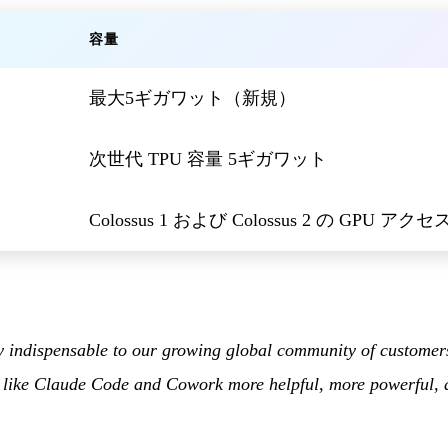
容量
最大5ギガワット（新規）
次世代 TPU 容量 5ギガワット
Colossus 1 および Colossus 2 の GPU アクセ
y indispensable to our growing global community of custome
ls like Claude Code and Cowork more helpful, more powerful,