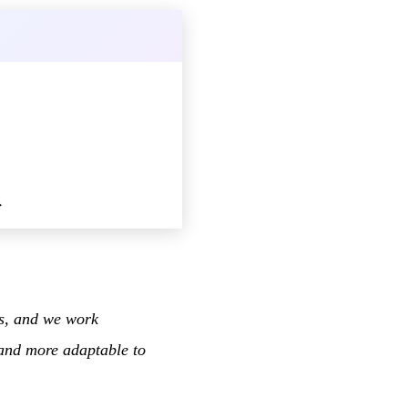
ス
rs, and we work
 and more adaptable to