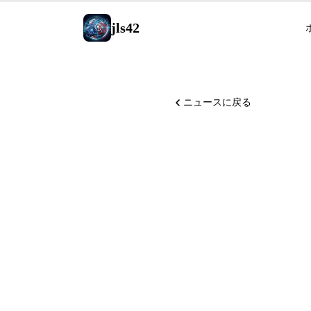
jls42
ニュースに戻る
Anthro
Opus 4.
ブランド、Pe
に統合