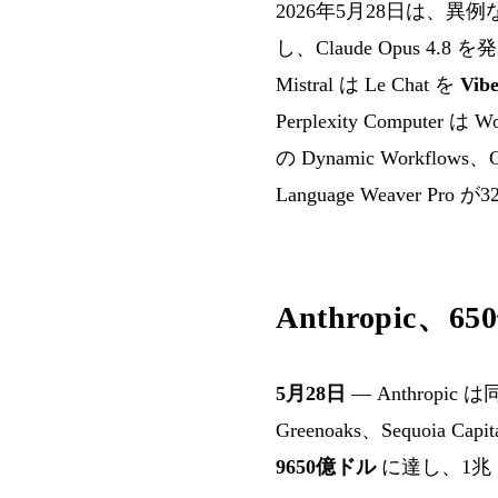
2026年5月28日は、異例
し、Claude Opus 4.8
Mistral は Le Chat を
Vib
Perplexity Compute
の Dynamic Workflows、
Language Weaver 
Anthropic、
5月28日
— Anthropic
Greenoaks、Sequoia C
9650億ドル
に達し、1兆