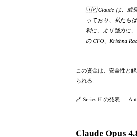
🇯🇵
Claude 
っており、私たちは C
利に、より強力に、
の CFO、Krishna Rao（
この資金は、安全性と解
られる。
🔗
Series H の発表 — Anth
Claude Op