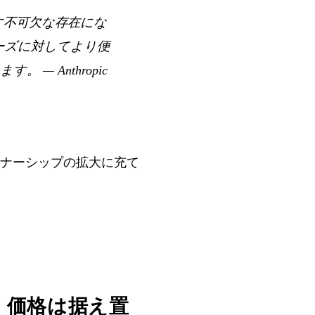
す不可欠な存在にな
のニーズに対してより便
ます。
— Anthropic
ナーシップの拡大に充て
改善、価格は据え置