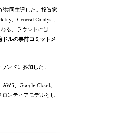
IQ、XN が共同主導した。投資家
elity、General Catalyst、
sek が名を連ねる。ラウンドには、
0億ドルの事前コミットメ
このラウンドに参加した。
WS、Google Cloud、
初のフロンティアモデルとし