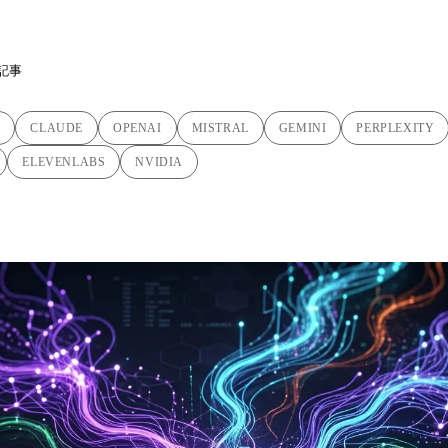
記事
C
CLAUDE
OPENAI
MISTRAL
GEMINI
PERPLEXITY
ELEVENLABS
NVIDIA