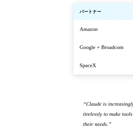
パートナー
Amazon
Google + Broadcom
SpaceX
“Claude is increasingl
tirelessly to make too
their needs.”