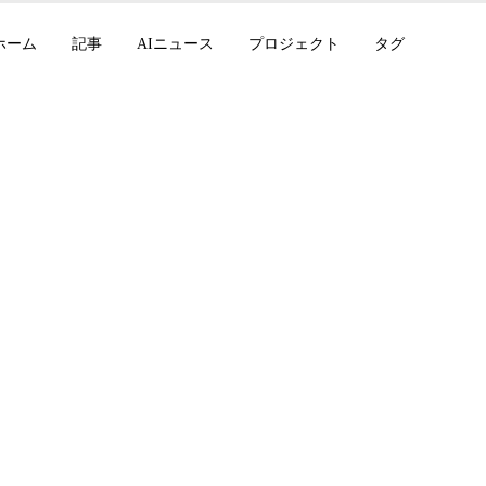
ホーム
記事
AIニュース
プロジェクト
タグ
pic、650億ドルを調達、
8 を発表、Mistral は 
rplexity が Micros