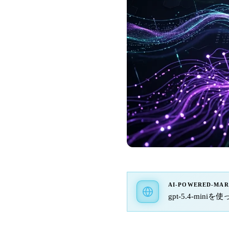
AI-POWERED-MA
gpt-5.4-min