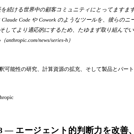
は、成長を続ける世界中の顧客コミュニティにとってますま
laude Code や Cowork のようなツールを、彼ら
そしてより適応的にするため、たゆまず取り組んでい
anthropic.com/news/series-h）
釈可能性の研究、計算資源の拡充、そして製品とパート
ropic
us 4.8 — エージェント的判断力を