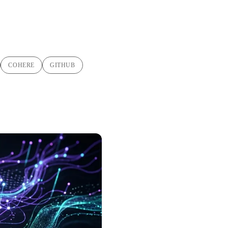
COHERE
GITHUB