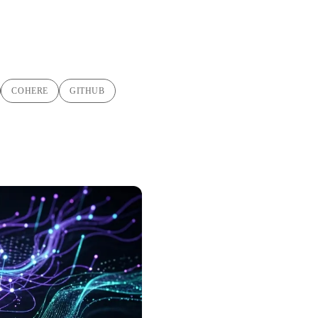
COHERE
GITHUB