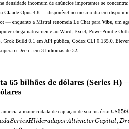
a densidade incomum de anúncios importantes se concentra:
nça Claude Opus 4.8 — disponível no mesmo dia em disponibil
lot — enquanto a Mistral renomeia Le Chat para
Vibe
, um age
mputer chega nativamente ao Word, Excel, PowerPoint e Out
 Grok Build 0.1 em API pública, Codex CLI 0.135.0, Eleve
supera o DeepL em 31 idiomas de 32.
ta 65 bilhões de dólares (Series H) 
ólares
65 b
65
nuncia a maior rodada de captação de sua história:
US
bi
no 
,
a
d
a
S
er
i
esH
l
i
d
er
a
d
a
p
or
A
lt
im
e
t
er
C
a
p
i
t
a
l
Dr
uma