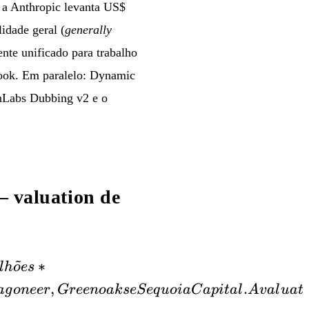
 a Anthropic levanta US$
idade geral (
generally
nte unificado para trabalho
look. Em paralelo: Dynamic
nLabs Dubbing v2 e o
— valuation de
~
ilhões**
∗
l
h
o
es
âmbito de
,
.
a
g
o
n
eer
G
ree
n
o
ak
se
S
e
q
u
o
ia
C
a
p
i
t
a
l
A
v
a
l
u
a
t
i
 rodada