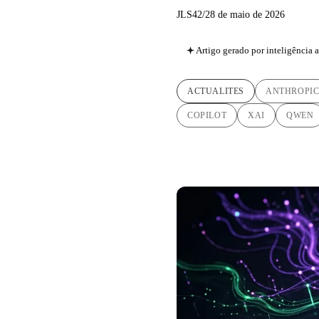
JLS42
/
28 de maio de 2026
Artigo gerado por inteligência ar
ACTUALITES
ANTHROPI
COPILOT
XAI
QWEN