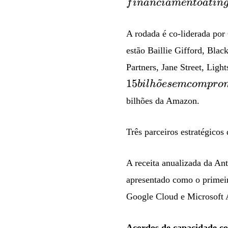
f
inan
c
iam
e
n
t
o
a
t
in
A rodada é co-liderada por
estão Baillie Gifford, Blac
Partners, Jane Street, Lig
~
15
bi
l
h
o
ese
m
co
m
p
ro
bilhões da Amazon.
Três parceiros estratégico
A receita anualizada da An
apresentado como o primeir
Google Cloud e Microsoft 
Acordos de capacidade co