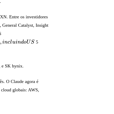
.
es H
rada por
imeter
XN. Entre os investidores
tal,
 General Catalyst, Insight
goneer,
15 bilhões em
S
enoaks e
compromissos
,
in
c
l
u
in
d
o
U
S
5
uoia
prévios** de
tal. A
provedores
ation pós-
cloud
anciamento
hyperscale,
g e SK hynix.
nge **US
incluindo US
ês. O Claude agora é
s cloud globais: AWS,