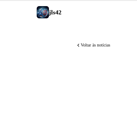
jls42
Voltar às notícias
Anthropic
Claude Op
renomead
Microsoft