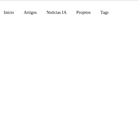
Início
Artigos
Notícias IA
Projetos
Tags
 levanta US$ 65 bilhõ
us 4.8 lançado, Mist
a Vibe, Perplexity no
 365