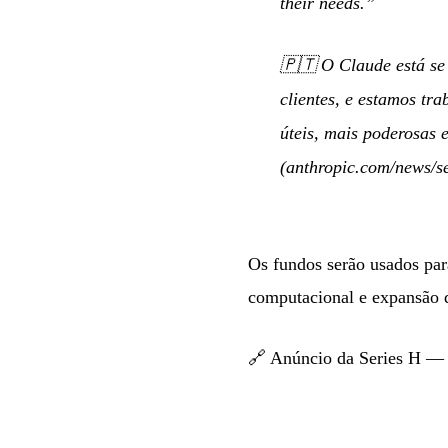
their needs.”
🇵🇹
O Claude está se
clientes, e estamos t
úteis, mais poderosas 
(anthropic.com/news/se
Os fundos serão usados par
computacional e expansão d
🔗
Anúncio da Series H —