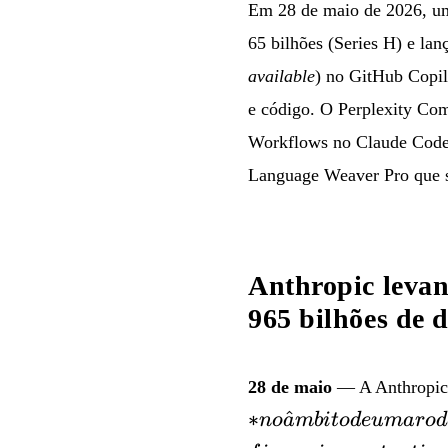
Em 28 de maio de 2026, um
65 bilhões (Series H) e la
available
) no GitHub Copi
e código. O Perplexity Co
Workflows no Claude Code,
Language Weaver Pro que 
Anthropic levan
965 bilhões de d
28 de maio
— A Anthropic a
∗
^
n
o
a
mbi
t
o
d
e
u
ma
ro
d