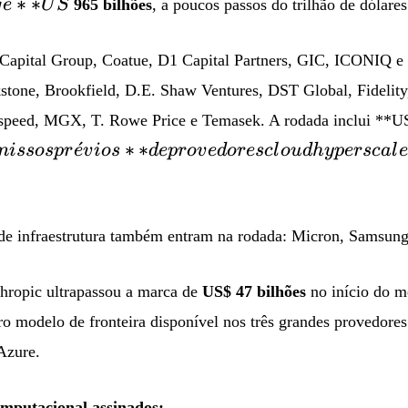
∗
∗
g
e
U
S
965 bilhões
, a poucos passos do trilhão de dólares
Seri
lide
Alt
 Capital Group, Coatue, D1 Capital Partners, GIC, ICONIQ e 
Capi
kstone, Brookfield, D.E. Shaw Ventures, DST Global, Fidelity,
Dra
htspeed, MGX, T. Rowe Price e Temasek. A rodada inclui **U
Gre
ˊ
∗
∗
mi
ssos
p
r
e
v
i
os
d
e
p
ro
v
e
d
oresc
l
o
u
d
h
y
p
ersc
a
l
e
Seq
Capi
valu
fin
s de infraestrutura também entram na rodada: Micron, Samsun
ati
thropic ultrapassou a marca de
US$ 47 bilhões
no início do m
o modelo de fronteira disponível nos três grandes provedore
Azure.
mputacional assinados: