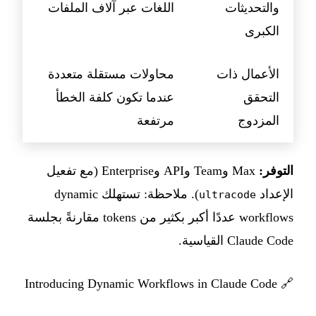
والتحديثات
اللغات عبر آلاف الملفات
الكبرى
الأعمال ذات
محاولات مستقلة متعددة
التحقق
عندما تكون كلفة الخطأ
المزدوج
مرتفعة
التوفر:
Max وTeam وAPI وEnterprise (مع تفعيل
الإعداد
). ملاحظة: تستهلك dynamic
ultracode
workflows عددًا أكبر بكثير من tokens مقارنةً بجلسة
Claude Code القياسية.
Introducing Dynamic Workflows in Claude Code
🔗