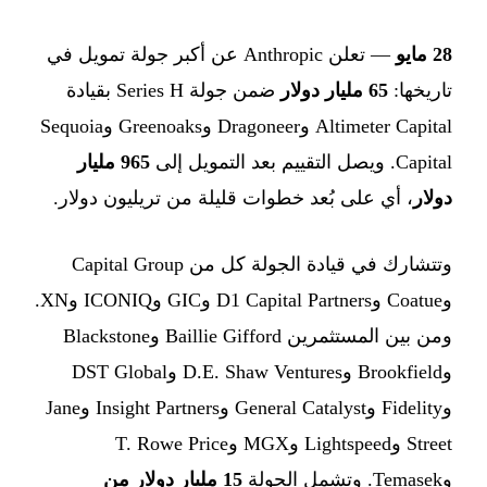
28 مايو
— تعلن Anthropic عن أكبر جولة تمويل في
تاريخها:
65 مليار دولار
ضمن جولة Series H بقيادة
Altimeter Capital وDragoneer وGreenoaks وSequoia
Capital. ويصل التقييم بعد التمويل إلى
965 مليار
دولار
، أي على بُعد خطوات قليلة من تريليون دولار.
وتتشارك في قيادة الجولة كل من Capital Group
وCoatue وD1 Capital Partners وGIC وICONIQ وXN.
ومن بين المستثمرين Baillie Gifford وBlackstone
وBrookfield وD.E. Shaw Ventures وDST Global
وFidelity وGeneral Catalyst وInsight Partners وJane
Street وLightspeed وMGX وT. Rowe Price
وTemasek. وتشمل الجولة
15 مليار دولار من