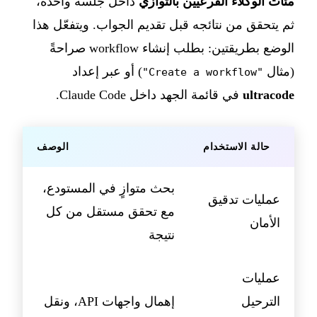
مئات الوكلاء الفرعيين بالتوازي
داخل جلسة واحدة،
ثم يتحقق من نتائجه قبل تقديم الجواب. ويتفعّل هذا
الوضع بطريقتين: بطلب إنشاء workflow صراحةً
(مثال
) أو عبر إعداد
"Create a workflow"
ultracode
في قائمة الجهد داخل Claude Code.
حالة الاستخدام
الوصف
بحث متوازٍ في المستودع،
عمليات تدقيق
مع تحقق مستقل من كل
الأمان
نتيجة
عمليات
الترحيل
إهمال واجهات API، ونقل