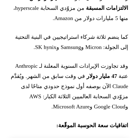
الالتزامات المسبقة
من مزوّدي السحابة hyperscale،
منها 5 مليارات دولار من Amazon.
كما ينضم ثلاثة شركاء استراتيجيين في البنية التحتية
إلى الجولة: Micron وSamsung وSK hynix.
وقد تجاوزت الإيرادات السنوية المعلنة لـ Anthropic
عتبة
47 مليار دولار
في وقت سابق من الشهر. ويُقدَّم
Claude الآن بوصفه أول نموذج حدودي متاحًا لدى
مزوّدي السحابة العالميين الثلاثة الكبار: AWS
وGoogle Cloud وMicrosoft Azure.
اتفاقيات سعة الحوسبة الموقّعة: