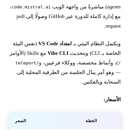
agents
) مباشرةً من واجهة الويب
،
code.mistral.ai
مع إدارة كاملة للدورة عبر GitHub وصولًا إلى pull
request.
ويكتمل النظام البيئي بـ
امتداد VS Code
(نفس البيئة
الخاصة بـ CLI) وبتحديث
Vibe CLI
مع Skills (الأوامر
)، وأنماط مخصصة، ووكلاء فرعيين، و
/teleport
/
— وهو أمر يبدّل الجلسة من الطرفية المحلية إلى
السحابة وبالعكس.
الأسعار:
الخطة
السعر