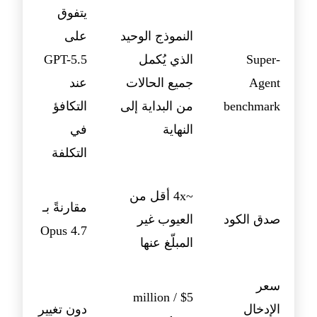
يتفوق
النموذج الوحيد
على
Super-
الذي يُكمل
GPT-5.5
Agent
جميع الحالات
عند
benchmark
من البداية إلى
التكافؤ
النهاية
في
التكلفة
~4x أقل من
مقارنةً بـ
صدق الكود
العيوب غير
Opus 4.7
المبلّغ عنها
سعر
$5 / million
الإدخال
دون تغيير