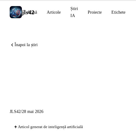
Știri
jls42
Acasă
Articole
Proiecte
Etichete
IA
Înapoi la știri
Anthropic strânge 65 Md$,
Claude Opus 4.8 lansat,
Mistral rebotezat Vibe,
Perplexity în Microsoft 365
JLS42
/
28 mai 2026
Articol generat de inteligență artificială