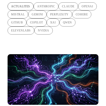
ACTUALITES
ANTHROPIC
CLAUDE
OPENAI
MISTRAL
GEMINI
PERPLEXITY
COHERE
GITHUB
COPILOT
XAI
QWEN
ELEVENLABS
NVIDIA