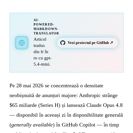
AI-
POWERED-
MARKDOWN-
TRANSLATOR
Articol
Vezi proiectul pe GitHub ↗
tradus
din fr în
ro cu gpt-
5.4-mini.
Pe 28 mai 2026 se concentrează o densitate
neobișnuită de anunțuri majore: Anthropic strânge
$65 miliarde (Series H) și lansează Claude Opus 4.8
— disponibil în aceeași zi în disponibilitate generală
(
generally available
) în GitHub Copilot — în timp